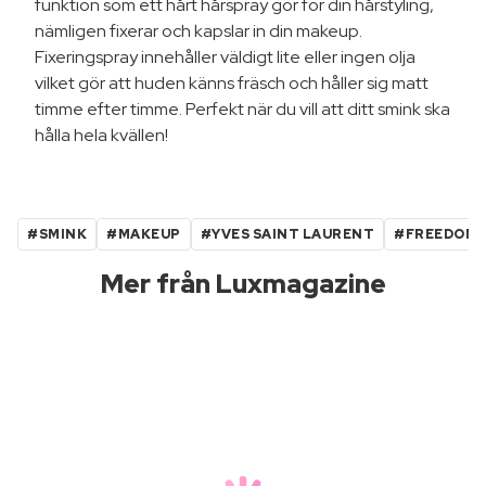
funktion som ett hårt hårspray gör för din hårstyling,
nämligen fixerar och kapslar in din makeup.
Fixeringspray innehåller väldigt lite eller ingen olja
vilket gör att huden känns fräsch och håller sig matt
timme efter timme. Perfekt när du vill att ditt smink ska
hålla hela kvällen!
#SMINK
#MAKEUP
#YVES SAINT LAURENT
#FREEDOM
Mer från Luxmagazine