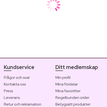
De 5 bästa masca
Letar du efter den perfekta mascaran? Här är de 5 bästa masc
Kundservice
Ditt medlemskap
Frågor och svar
Min profil
Kontakta oss
Mina fördelar
Press
Mina favoritter
Leverans
Regelbunden order
Retur och reklamation
Betygsätt produkter