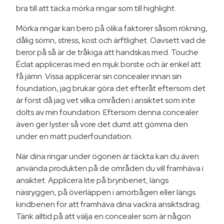
bra till att täcka mörka ringar som till highlight.
Mörka ringar kan bero på olika faktorer såsom rökning,
dålig sömn, stress, kost och ärftlighet. Oavsett vad de
beror på så är de tråkiga att handskas med. Touche
Éclat appliceras med en mjuk borste och är enkel att
få jämn. Vissa applicerar sin concealer innan sin
foundation, jag brukar göra det efteråt eftersom det
är först då jag vet vilka områden i ansiktet som inte
dolts av min foundation. Eftersom denna concealer
även ger lyster så vore det dumt att gömma den
under en matt puderfoundation.
När dina ringar under ögonen är täckta kan du även
använda produkten på de områden du vill framhäva i
ansiktet. Applicera lite på brynbenet, längs
näsryggen, på överläppen i amorbågen eller längs
kindbenen för att framhäva dina vackra ansiktsdrag.
Tänk alltid på att välja en concealer som är någon