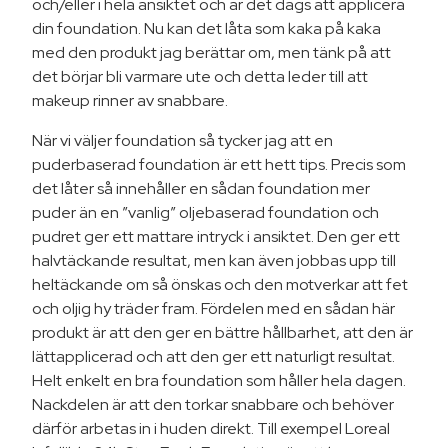
och/eller i hela ansiktet och är det dags att applicera
din foundation. Nu kan det låta som kaka på kaka
med den produkt jag berättar om, men tänk på att
det börjar bli varmare ute och detta leder till att
makeup rinner av snabbare.
När vi väljer foundation så tycker jag att en
puderbaserad foundation är ett hett tips. Precis som
det låter så innehåller en sådan foundation mer
puder än en ”vanlig” oljebaserad foundation och
pudret ger ett mattare intryck i ansiktet. Den ger ett
halvtäckande resultat, men kan även jobbas upp till
heltäckande om så önskas och den motverkar att fet
och oljig hy träder fram. Fördelen med en sådan här
produkt är att den ger en bättre hållbarhet, att den är
lättapplicerad och att den ger ett naturligt resultat.
Helt enkelt en bra foundation som håller hela dagen.
Nackdelen är att den torkar snabbare och behöver
därför arbetas in i huden direkt. Till exempel Loreal