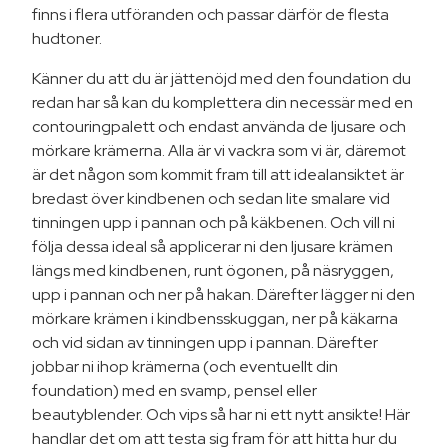
finns i flera utföranden och passar därför de flesta
hudtoner.
Känner du att du är jättenöjd med den foundation du
redan har så kan du komplettera din necessär med en
contouringpalett och endast använda de ljusare och
mörkare krämerna. Alla är vi vackra som vi är, däremot
är det någon som kommit fram till att idealansiktet är
bredast över kindbenen och sedan lite smalare vid
tinningen upp i pannan och på käkbenen. Och vill ni
följa dessa ideal så applicerar ni den ljusare krämen
längs med kindbenen, runt ögonen, på näsryggen,
upp i pannan och ner på hakan. Därefter lägger ni den
mörkare krämen i kindbensskuggan, ner på käkarna
och vid sidan av tinningen upp i pannan. Därefter
jobbar ni ihop krämerna (och eventuellt din
foundation) med en svamp, pensel eller
beautyblender. Och vips så har ni ett nytt ansikte! Här
handlar det om att testa sig fram för att hitta hur du