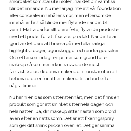
smörpaket som står ute i solen, när det blir varmt så
blir det rinnande. Nu menar jag inte att vår foundation
eller concealer innehåller smör, men eftersom de
innehåller fett så blir de mer flytande när det blir
varmt. Mätta därför alltid era feta, flytande produkter
med ett puder för att fixera er produkt. När detta är
gjort är det bara att brassa på med alla härliga
highlights, rouger, ögonskuggor och andra godsaker.
Och eftersom ni lagt en primer som grund för er
makeup så kommer ni kunna skapa de mest
fantastiska och kreativa makeuper ni önskar utan att
behöva oroa er för att er makeup trillar bort efter
några timmar.
Nu har ni en bas som sitter stenhårt, men det finns en
produkt som gör att sminket sitter hela dagen och
hela natten. Ja, din makeup sitter nästan som orörd
även efter en natts sömn. Det är ett fixeringsspray
som ger ditt smink pricken över i:et. Det ger samma