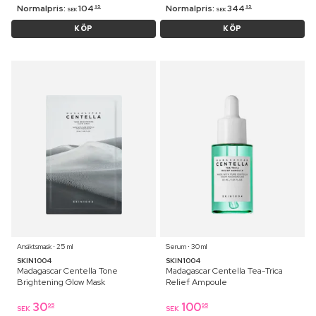
Normalpris:
104
Normalpris:
344
95
95
SEK
SEK
KÖP
KÖP
Ansiktsmask ⋅ 25 ml
Serum ⋅ 30 ml
SKIN1004
SKIN1004
Madagascar Centella Tone
Madagascar Centella Tea-Trica
Brightening Glow Mask
Relief Ampoule
30
100
95
95
SEK
SEK