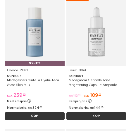
NYHET
Essence ⋅ 210 ml
Serum ⋅ 30 ml
SKIN1004
SKIN1004
Madagascar Centella Hyalu-Teca
Madagascar Centella Tone
Glass Skin Milk
Brightening Capsule Ampoule
259
109
95
56
112
95
SEK
SEK
SEK
Medlemspris
Kampanjpris
Normalpris:
324
Normalpris:
144
95
95
SEK
SEK
KÖP
KÖP