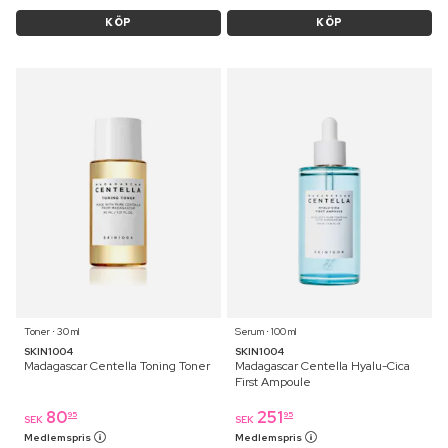
KÖP
KÖP
Toner ⋅ 30 ml
Serum ⋅ 100 ml
SKIN1004
SKIN1004
Madagascar Centella Toning Toner
Madagascar Centella Hyalu-Cica
First Ampoule
80
251
95
95
SEK
SEK
Medlemspris
Medlemspris