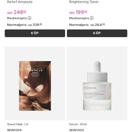
Relief Ampoule
Brightening Toner
248
199
95
95
SEK
SEK
Medlemspris
Medlemspris
Normalpris:
339
Normalpris:
264
95
95
SEK
SEK
KÖP
KÖP
Sheet Mask ⋅ 1 st
Serum ⋅ 30 ml
SKIN1004
SKIN1004