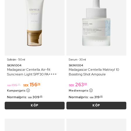
Solkräm ⋅ 50 ml
Serum ⋅ 30 ml
SKIN1004
SKIN1004
Madagascar Centella Air-fit
Madagascar Centella Matrixyl 10
Suncream Light SPF30 PA++++
Boosting Shot Ampoule
156
263
76
95
195
95
SEK
SEK
SEK
Kampanjpris
Medlemspris
Normalpris:
309
Normalpris:
319
95
95
SEK
SEK
KÖP
KÖP