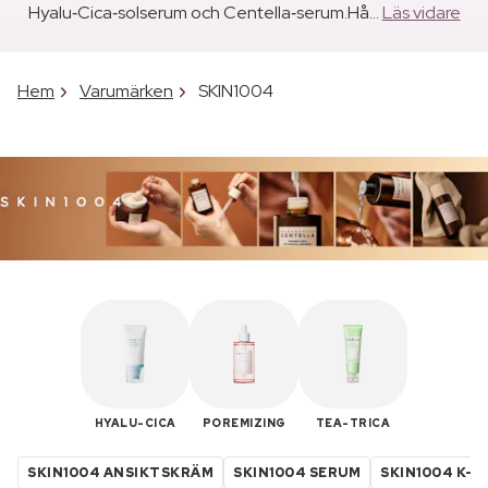
Hyalu‑Cica‑solserum och Centella‑serum.Hå...
Läs vidare
Hem
Varumärken
SKIN1004
HYALU-CICA
POREMIZING
TEA-TRICA
SKIN1004 ANSIKTSKRÄM
SKIN1004 SERUM
SKIN1004 K-