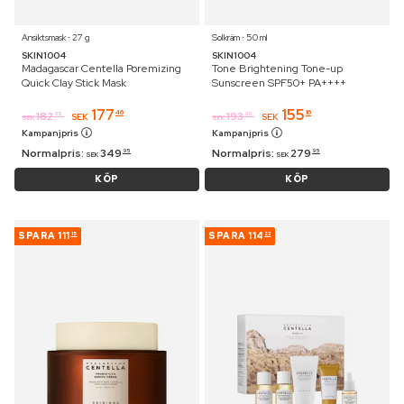
Ansiktsmask ⋅ 27 g
Solkräm ⋅ 50 ml
SKIN1004
SKIN1004
Madagascar Centella Poremizing
Tone Brightening Tone-up
Quick Clay Stick Mask
Sunscreen SPF50+ PA++++
177
155
46
16
182
193
95
95
SEK
SEK
SEK
SEK
Kampanjpris
Kampanjpris
Normalpris:
349
Normalpris:
279
95
95
SEK
SEK
KÖP
KÖP
SPARA
111
SPARA
114
15
23