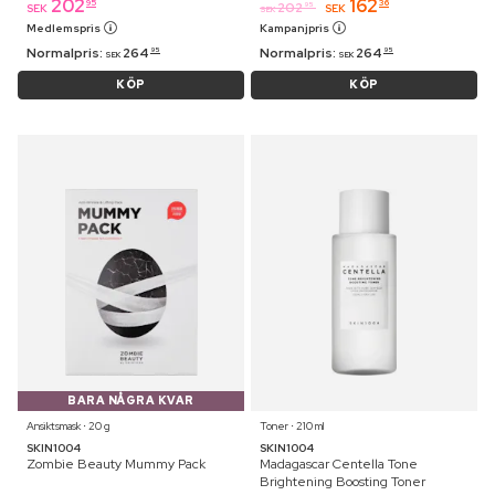
202
162
95
36
202
95
SEK
SEK
SEK
Medlemspris
Kampanjpris
Normalpris:
264
Normalpris:
264
95
95
SEK
SEK
KÖP
KÖP
BARA NÅGRA KVAR
Ansiktsmask ⋅ 20 g
Toner ⋅ 210 ml
SKIN1004
SKIN1004
Zombie Beauty Mummy Pack
Madagascar Centella Tone
Brightening Boosting Toner