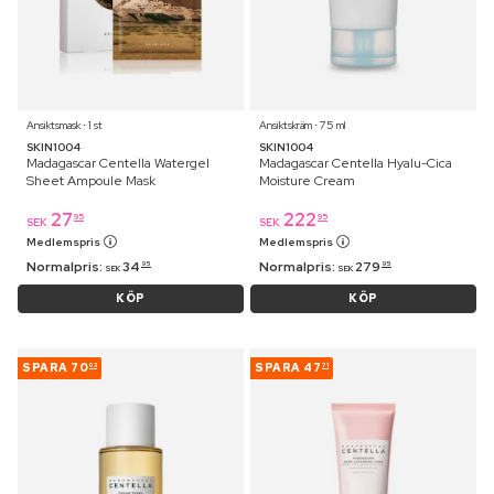
Ansiktsmask ⋅ 1 st
Ansiktskräm ⋅ 75 ml
SKIN1004
SKIN1004
Madagascar Centella Watergel
Madagascar Centella Hyalu-Cica
Sheet Ampoule Mask
Moisture Cream
27
222
95
95
SEK
SEK
Medlemspris
Medlemspris
Normalpris:
34
Normalpris:
279
95
95
SEK
SEK
KÖP
KÖP
SPARA
70
SPARA
47
03
71