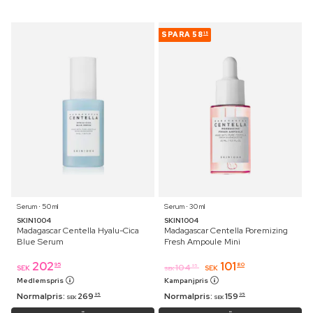
SPARA
58
15
Serum ⋅ 50 ml
Serum ⋅ 30 ml
SKIN1004
SKIN1004
Madagascar Centella Hyalu-Cica
Madagascar Centella Poremizing
Blue Serum
Fresh Ampoule Mini
202
101
95
80
104
95
SEK
SEK
SEK
Medlemspris
Kampanjpris
Normalpris:
269
Normalpris:
159
95
95
SEK
SEK