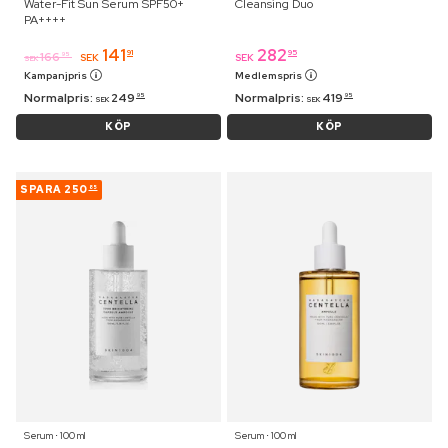
Water-Fit Sun Serum SPF50+
Cleansing Duo
PA++++
141
282
91
95
166
95
SEK
SEK
SEK
Kampanjpris
Medlemspris
Normalpris:
249
Normalpris:
419
95
95
SEK
SEK
KÖP
KÖP
SPARA
250
85
Serum ⋅ 100 ml
Serum ⋅ 100 ml