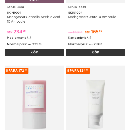
NYHET
Serum ⋅ 30 ml
Serum ⋅ 55 ml
SKIN1004
SKIN1004
Madagascar Centella Azelaic Acid
Madagascar Centella Ampoule
10 Ampoule
234
165
95
82
170
95
SEK
SEK
SEK
Medlemspris
Kampanjpris
Normalpris:
329
Normalpris:
219
95
95
SEK
SEK
KÖP
KÖP
SPARA
172
SPARA
124
49
79