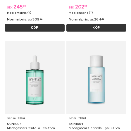
245
202
95
95
SEK
SEK
Medlemspris
Medlemspris
Normalpris:
309
Normalpris:
264
95
95
SEK
SEK
KÖP
KÖP
Serum ⋅ 100 ml
Toner ⋅ 210 ml
SKIN1004
SKIN1004
Madagascar Centella Tea-trica
Madagascar Centella Hyalu-Cica