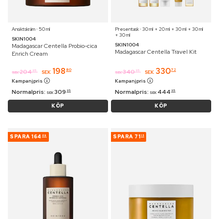
Ansiktskräm ⋅ 50 ml
Presentask ⋅ 30 ml + 20 ml + 30 ml + 30 ml
+ 30 ml
SKIN1004
SKIN1004
Madagascar Centella Probio-cica
Madagascar Centella Travel Kit
Enrich Cream
198
330
80
72
204
340
95
95
SEK
SEK
SEK
SEK
Kampanjpris
Kampanjpris
Normalpris:
309
Normalpris:
444
95
95
SEK
SEK
KÖP
KÖP
SPARA
164
SPARA
71
89
15