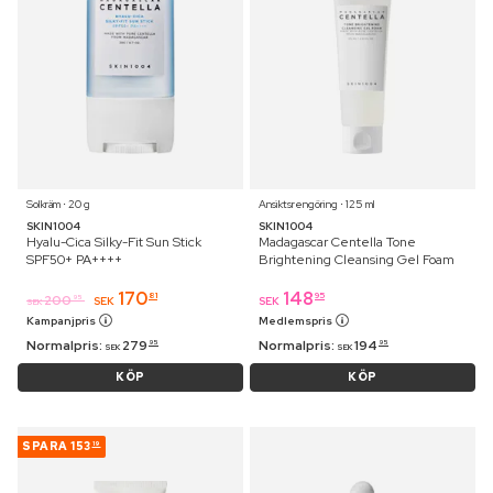
Solkräm ⋅ 20 g
Ansiktsrengöring ⋅ 125 ml
SKIN1004
SKIN1004
Hyalu-Cica Silky-Fit Sun Stick
Madagascar Centella Tone
SPF50+ PA++++
Brightening Cleansing Gel Foam
170
148
81
95
200
95
SEK
SEK
SEK
Kampanjpris
Medlemspris
Normalpris:
279
Normalpris:
194
95
95
SEK
SEK
KÖP
KÖP
SPARA
153
19