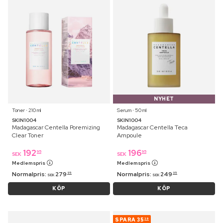
NYHET
Toner ⋅ 210 ml
Serum ⋅ 50 ml
SKIN1004
SKIN1004
Madagascar Centella Poremizing
Madagascar Centella Teca
Clear Toner
Ampoule
192
196
95
95
SEK
SEK
Medlemspris
Medlemspris
Normalpris:
279
Normalpris:
249
95
95
SEK
SEK
KÖP
KÖP
SPARA
35
39