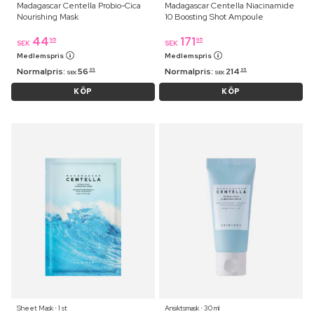
Madagascar Centella Probio-Cica
Madagascar Centella Niacinamide
Nourishing Mask
10 Boosting Shot Ampoule
44
171
95
95
SEK
SEK
Medlemspris
Medlemspris
Normalpris:
56
Normalpris:
214
95
95
SEK
SEK
KÖP
KÖP
Sheet Mask ⋅ 1 st
Ansiktsmask ⋅ 30 ml