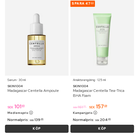
SPARA
47
86
Serum ⋅ 30 ml
Ansiktsrengöring ⋅ 125 ml
SKIN1004
SKIN1004
Madagascar Centella Ampoule
Madagascar Centella Tea-Trica
BHA Foam
101
157
95
09
161
95
SEK
SEK
SEK
Medlemspris
Kampanjpris
Normalpris:
139
Normalpris:
204
95
95
SEK
SEK
KÖP
KÖP