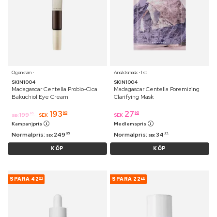
Ögonkräm ⋅
Ansiktsmask ⋅ 1 st
SKIN1004
SKIN1004
Madagascar Centella Probio-Cica
Madagascar Centella Poremizing
Bakuchiol Eye Cream
Clarifying Mask
193
27
95
95
199
95
SEK
SEK
SEK
Kampanjpris
Medlemspris
Normalpris:
249
Normalpris:
34
95
95
SEK
SEK
KÖP
KÖP
SPARA
42
SPARA
22
04
25