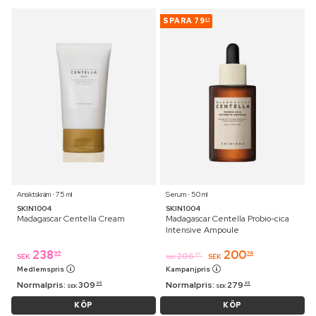
SPARA
79
21
Ansiktskräm ⋅ 75 ml
Serum ⋅ 50 ml
SKIN1004
SKIN1004
Madagascar Centella Cream
Madagascar Centella Probio-cica
Intensive Ampoule
238
200
95
74
206
95
SEK
SEK
SEK
Medlemspris
Kampanjpris
Normalpris:
309
Normalpris:
279
95
95
SEK
SEK
KÖP
KÖP