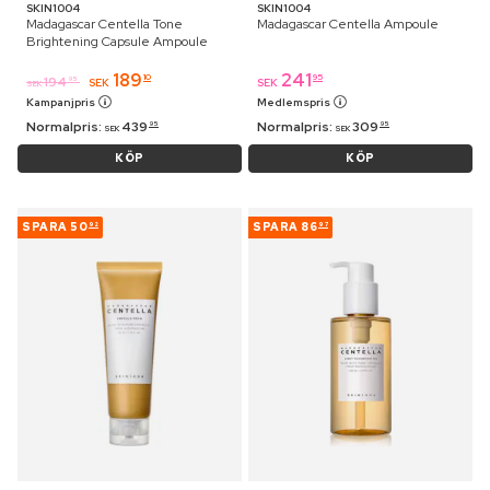
SKIN1004
SKIN1004
Madagascar Centella Tone
Madagascar Centella Ampoule
Brightening Capsule Ampoule
189
241
10
95
194
95
SEK
SEK
SEK
Kampanjpris
Medlemspris
Normalpris:
439
Normalpris:
309
95
95
SEK
SEK
KÖP
KÖP
SPARA
50
SPARA
86
92
97