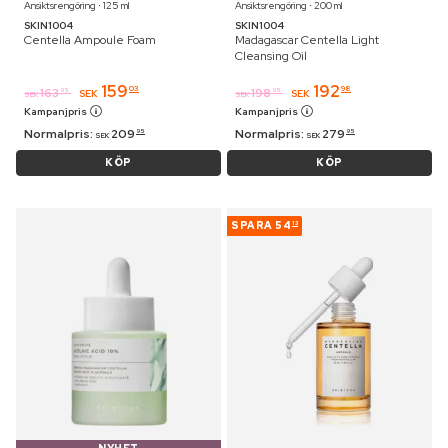
Ansiktsrengöring ⋅ 125 ml
Ansiktsrengöring ⋅ 200 ml
SKIN1004
SKIN1004
Centella Ampoule Foam
Madagascar Centella Light
Cleansing Oil
159
192
03
98
163
198
95
95
SEK
SEK
SEK
SEK
Kampanjpris
Kampanjpris
Normalpris:
209
Normalpris:
279
95
95
SEK
SEK
KÖP
KÖP
SPARA
54
13