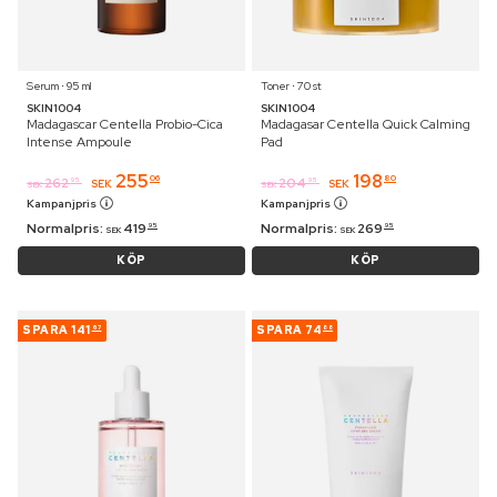
Serum ⋅ 95 ml
Toner ⋅ 70 st
SKIN1004
SKIN1004
Madagascar Centella Probio-Cica
Madagasar Centella Quick Calming
Intense Ampoule
Pad
255
198
06
80
262
204
95
95
SEK
SEK
SEK
SEK
Kampanjpris
Kampanjpris
Normalpris:
419
Normalpris:
269
95
95
SEK
SEK
KÖP
KÖP
SPARA
141
SPARA
74
67
88