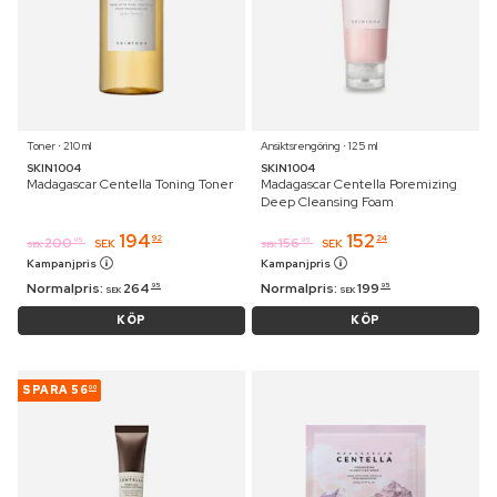
Toner ⋅ 210 ml
Ansiktsrengöring ⋅ 125 ml
SKIN1004
SKIN1004
Madagascar Centella Toning Toner
Madagascar Centella Poremizing
Deep Cleansing Foam
194
152
92
24
200
156
95
95
SEK
SEK
SEK
SEK
Kampanjpris
Kampanjpris
Normalpris:
264
Normalpris:
199
95
95
SEK
SEK
KÖP
KÖP
SPARA
56
00