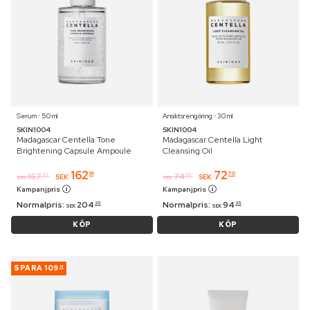
Serum ⋅ 50 ml
Ansiktsrengöring ⋅ 30 ml
SKIN1004
SKIN1004
Madagascar Centella Tone
Madagascar Centella Light
Brightening Capsule Ampoule
Cleansing Oil
162
72
91
70
167
74
95
95
SEK
SEK
SEK
SEK
Kampanjpris
Kampanjpris
Normalpris:
204
Normalpris:
94
95
95
SEK
SEK
KÖP
KÖP
SPARA
109
14