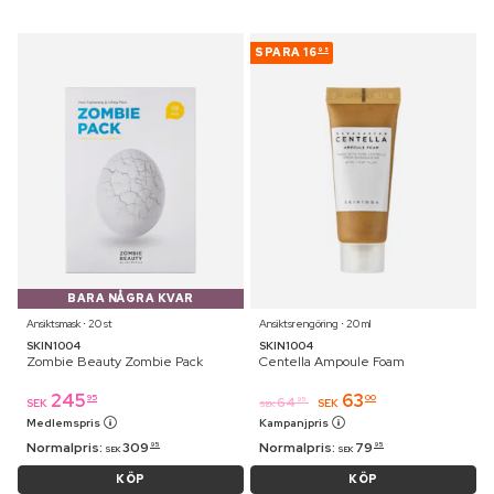
SPARA
16
95
BARA NÅGRA KVAR
Ansiktsmask ⋅ 20 st
Ansiktsrengöring ⋅ 20 ml
SKIN1004
SKIN1004
Zombie Beauty Zombie Pack
Centella Ampoule Foam
245
63
95
00
64
95
SEK
SEK
SEK
Medlemspris
Kampanjpris
Normalpris:
309
Normalpris:
79
95
95
SEK
SEK
KÖP
KÖP