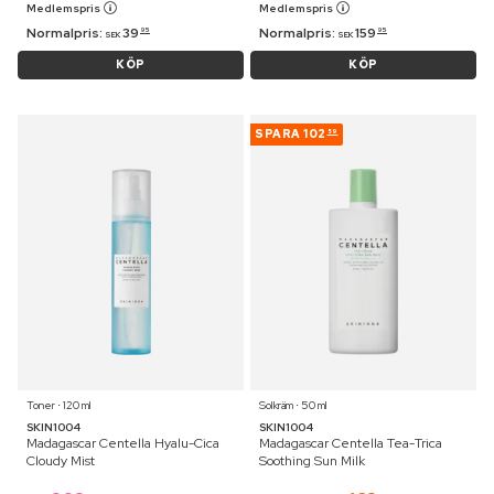
Medlemspris
Medlemspris
Normalpris:
39
Normalpris:
159
95
95
SEK
SEK
KÖP
KÖP
SPARA
102
59
Toner ⋅ 120 ml
Solkräm ⋅ 50 ml
SKIN1004
SKIN1004
Madagascar Centella Hyalu-Cica
Madagascar Centella Tea-Trica
Cloudy Mist
Soothing Sun Milk