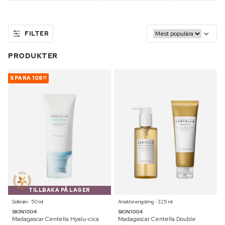
FILTER
PRODUKTER
SPARA
108
04
TILLBAKA PÅ LAGER
Solkräm ⋅ 50 ml
Ansiktsrengöring ⋅ 325 ml
SKIN1004
SKIN1004
Madagascar Centella Hyalu-cica
Madagascar Centella Double