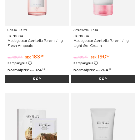
Serum ⋅ 100 ml
Ansiktskräm ⋅ 75 ml
SKIN1004
SKIN1004
Madagascar Centella Poremizing
Madagascar Centella Poremizing
Fresh Ampoule
Light Gel Cream
183
190
28
07
188
195
95
95
SEK
SEK
SEK
SEK
Kampanjpris
Kampanjpris
Normalpris:
324
Normalpris:
264
95
95
SEK
SEK
KÖP
KÖP