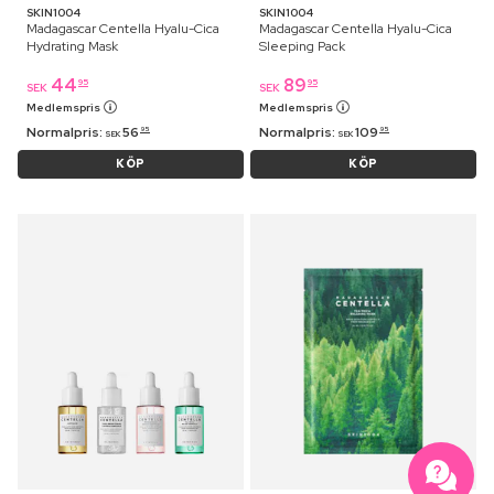
SKIN1004
SKIN1004
Madagascar Centella Hyalu-Cica
Madagascar Centella Hyalu-Cica
Hydrating Mask
Sleeping Pack
44
89
95
95
SEK
SEK
Medlemspris
Medlemspris
Normalpris:
56
Normalpris:
109
95
95
SEK
SEK
KÖP
KÖP