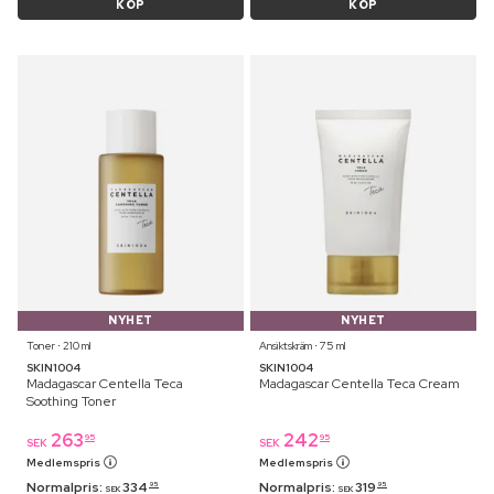
KÖP
KÖP
NYHET
NYHET
Toner ⋅ 210 ml
Ansiktskräm ⋅ 75 ml
SKIN1004
SKIN1004
Madagascar Centella Teca
Madagascar Centella Teca Cream
Soothing Toner
263
242
95
95
SEK
SEK
Medlemspris
Medlemspris
Normalpris:
334
Normalpris:
319
95
95
SEK
SEK