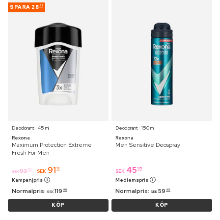
SPARA
28
82
Deodorant ⋅ 45 ml
Deodorant ⋅ 150 ml
Rexona
Rexona
Maximum Protection Extreme
Men Sensitive Deospray
Fresh For Men
91
45
13
95
93
95
SEK
SEK
SEK
Kampanjpris
Medlemspris
Normalpris:
119
Normalpris:
59
95
95
SEK
SEK
KÖP
KÖP