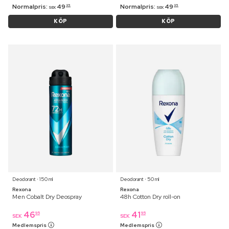
Normalpris:
49
Normalpris:
49
95
95
SEK
SEK
KÖP
KÖP
Deodorant ⋅ 150 ml
Deodorant ⋅ 50 ml
Rexona
Rexona
Men Cobalt Dry Deospray
48h Cotton Dry roll-on
46
41
95
95
SEK
SEK
Medlemspris
Medlemspris