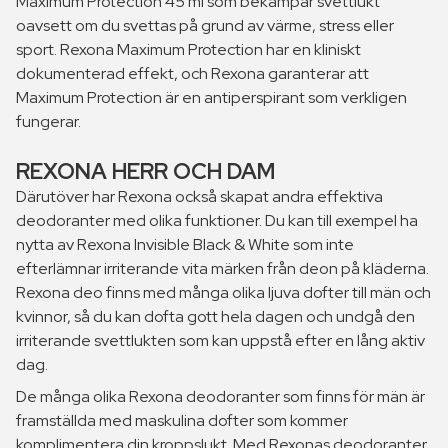
Maximum Protection 45 ml som bekämpar svettlukt
oavsett om du svettas på grund av värme, stress eller
sport. Rexona Maximum Protection har en kliniskt
dokumenterad effekt, och Rexona garanterar att
Maximum Protection är en antiperspirant som verkligen
fungerar.
REXONA HERR OCH DAM
Därutöver har Rexona också skapat andra effektiva
deodoranter med olika funktioner. Du kan till exempel ha
nytta av Rexona Invisible Black & White som inte
efterlämnar irriterande vita märken från deon på kläderna.
Rexona deo finns med många olika ljuva dofter till män och
kvinnor, så du kan dofta gott hela dagen och undgå den
irriterande svettlukten som kan uppstå efter en lång aktiv
dag.
De många olika Rexona deodoranter som finns för män är
framställda med maskulina dofter som kommer
komplimentera din kroppslukt. Med Rexonas deodoranter