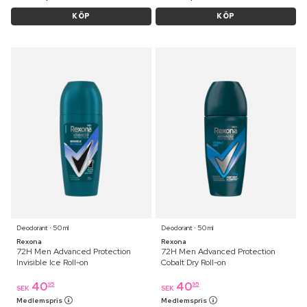
KÖP
KÖP
Deodorant ⋅ 50 ml
Deodorant ⋅ 50 ml
Rexona
Rexona
72H Men Advanced Protection
72H Men Advanced Protection
Invisible Ice Roll-on
Cobalt Dry Roll-on
40
40
95
95
SEK
SEK
Medlemspris
Medlemspris