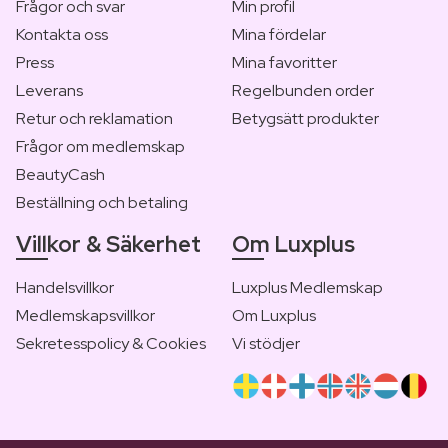
Frågor och svar
Min profil
Kontakta oss
Mina fördelar
Press
Mina favoritter
Leverans
Regelbunden order
Retur och reklamation
Betygsätt produkter
Frågor om medlemskap
BeautyCash
Beställning och betaling
Villkor & Säkerhet
Om Luxplus
Handelsvillkor
Luxplus Medlemskap
Medlemskapsvillkor
Om Luxplus
Sekretesspolicy & Cookies
Vi stödjer