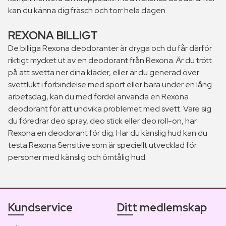
kan du känna dig fräsch och torr hela dagen.
REXONA BILLIGT
De billiga Rexona deodoranter är dryga och du får därför
riktigt mycket ut av en deodorant från Rexona. Är du trött
på att svetta ner dina kläder, eller är du generad över
svettlukt i förbindelse med sport eller bara under en lång
arbetsdag, kan du med fördel använda en Rexona
deodorant för att undvika problemet med svett. Vare sig
du föredrar deo spray, deo stick eller deo roll-on, har
Rexona en deodorant för dig. Har du känslig hud kan du
testa Rexona Sensitive som är speciellt utvecklad för
personer med känslig och ömtålig hud.
Kundservice
Ditt medlemskap