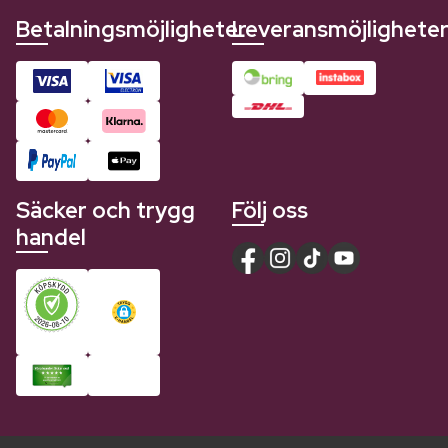
Betalningsmöjligheter
Leveransmöjlighete
Säcker och trygg
Följ oss
handel