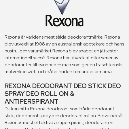
Rexona är världens mest sålda deodorantmärke. Rexona
blev utvecklat 1908 av en australiensk apotekare och hans
hustru, och varumärket Rexona blev snabbt en jättestor
internationell succé. Rexona har utvecklat olika serier av
deodoranter till kvinnor och män som ger en fräsch känsla,
motverkar svett och håller huden torr under armarna.
REXONA DEODORANT DEO STICK DEO
SPRAY DEO ROLL ON &
ANTIPERSPIRANT
Du kan hitta Rexona deodorant som både deodorant
stick, deodorant spray och deodorant roll on. Prova också
Rexonas mest effektiva antiperspirant, deodoranten