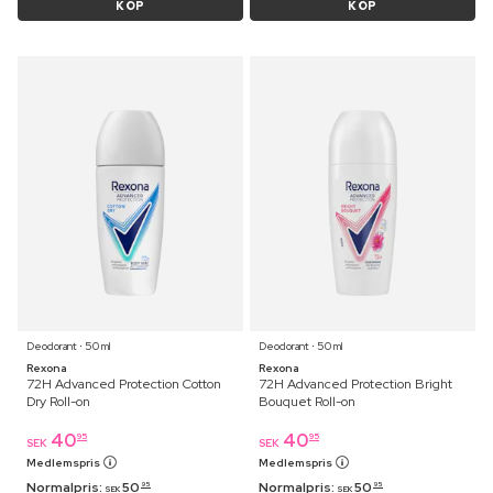
KÖP
KÖP
Deodorant ⋅ 50 ml
Deodorant ⋅ 50 ml
Rexona
Rexona
72H Advanced Protection Cotton
72H Advanced Protection Bright
Dry Roll-on
Bouquet Roll-on
40
40
95
95
SEK
SEK
Medlemspris
Medlemspris
Normalpris:
50
Normalpris:
50
95
95
SEK
SEK