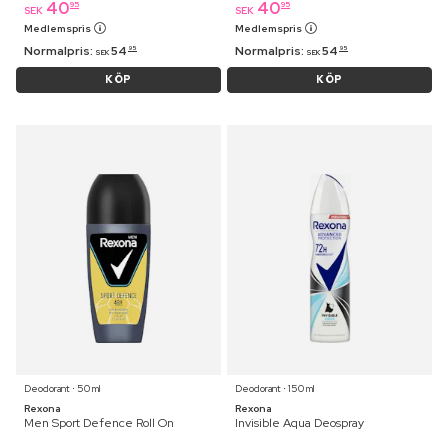
40
40
95
95
SEK
SEK
Medlemspris
Medlemspris
Normalpris:
54
Normalpris:
54
95
95
SEK
SEK
KÖP
KÖP
Deodorant ⋅ 50 ml
Deodorant ⋅ 150 ml
Rexona
Rexona
Men Sport Defence Roll On
Invisible Aqua Deospray