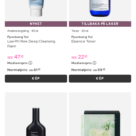
NYHET
TILLBAKA PÅ LAGER
Ansiktsrengöring ⋅ 40 ml
Toner ⋅ 30 ml
Pyunkang Yul
Pyunkang Yul
Low PH Pore Deep Cleansing
Essence Toner
Foam
47
22
95
95
SEK
SEK
Medlemspris
Medlemspris
Normalpris:
61
Normalpris:
59
95
95
SEK
SEK
KÖP
KÖP