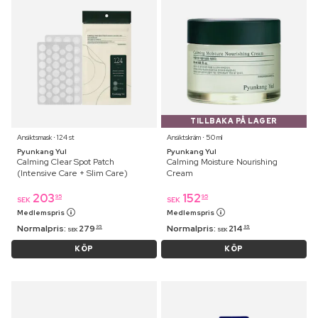
TILLBAKA PÅ LAGER
Ansiktsmask ⋅ 124 st
Ansiktskräm ⋅ 50 ml
Pyunkang Yul
Pyunkang Yul
Calming Clear Spot Patch
Calming Moisture Nourishing
(Intensive Care + Slim Care)
Cream
203
152
95
95
SEK
SEK
Medlemspris
Medlemspris
Normalpris:
279
Normalpris:
214
95
95
SEK
SEK
KÖP
KÖP