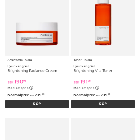
Ansiktskräm ⋅ 50 ml
Toner ⋅ 150 ml
Pyunkang Yul
Pyunkang Yul
Brightening Radiance Cream
Brightening Vita Toner
190
191
95
95
SEK
SEK
Medlemspris
Medlemspris
Normalpris:
239
Normalpris:
239
95
95
SEK
SEK
KÖP
KÖP