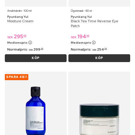
Ansiktskräm ⋅ 100 ml
Ögonmask ⋅ 60 st
Pyunkang Yul
Pyunkang Yul
Moisture Cream
Black Tea Time Reverse Eye
Patch
295
194
95
95
SEK
SEK
Medlemspris
Medlemspris
Normalpris:
399
Normalpris:
254
95
95
SEK
SEK
KÖP
KÖP
SPARA
48
76