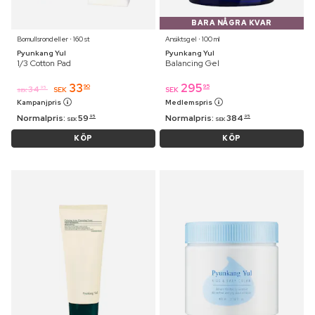
BARA NÅGRA KVAR
Bomullsrondeller ⋅ 160 st
Ansiktsgel ⋅ 100 ml
Pyunkang Yul
Pyunkang Yul
1/3 Cotton Pad
Balancing Gel
33
295
90
95
34
95
SEK
SEK
SEK
Kampanjpris
Medlemspris
Normalpris:
59
Normalpris:
384
95
95
SEK
SEK
KÖP
KÖP