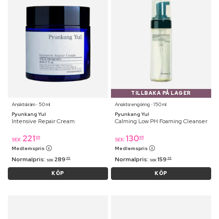
TILLBAKA PÅ LAGER
Ansiktskräm ⋅ 50 ml
Ansiktsrengöring ⋅ 150 ml
Pyunkang Yul
Pyunkang Yul
Intensive Repair Cream
Calming Low PH Foaming Cleanser
221
130
95
95
SEK
SEK
Medlemspris
Medlemspris
Normalpris:
289
Normalpris:
159
95
95
SEK
SEK
KÖP
KÖP