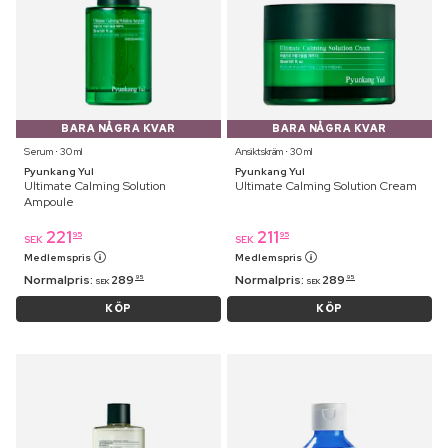
BARA NÅGRA KVAR
BARA NÅGRA KVAR
Serum ⋅ 30 ml
Ansiktskräm ⋅ 30 ml
Pyunkang Yul
Pyunkang Yul
Ultimate Calming Solution
Ultimate Calming Solution Cream
Ampoule
221
211
95
95
SEK
SEK
Medlemspris
Medlemspris
Normalpris:
289
Normalpris:
289
95
95
SEK
SEK
KÖP
KÖP