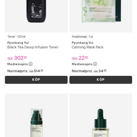
Toner ⋅ 130 ml
Ansiktsmask ⋅ 1 st
Pyunkang Yul
Pyunkang Yul
Black Tea Deep Infusion Toner
Calming Mask Pack
302
22
95
95
SEK
SEK
Medlemspris
Medlemspris
Normalpris:
514
Normalpris:
34
95
95
SEK
SEK
KÖP
KÖP