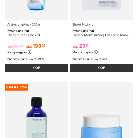
Ansiktsrengöring ⋅ 290 ml
Sheet Mask ⋅ 1 st
Pyunkang Yul
Pyunkang Yul
Deep Cleansing Oil
Highly Moisturizing Essence Mask
198
23
80
95
204
95
SEK
SEK
SEK
Kampanjpris
Medlemspris
Normalpris:
389
Normalpris:
39
95
95
SEK
SEK
KÖP
KÖP
SPARA
32
93