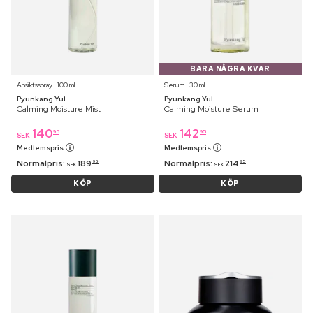
BARA NÅGRA KVAR
Ansiktsspray ⋅ 100 ml
Serum ⋅ 30 ml
Pyunkang Yul
Pyunkang Yul
Calming Moisture Mist
Calming Moisture Serum
140
142
95
95
SEK
SEK
Medlemspris
Medlemspris
Normalpris:
189
Normalpris:
214
95
95
SEK
SEK
KÖP
KÖP