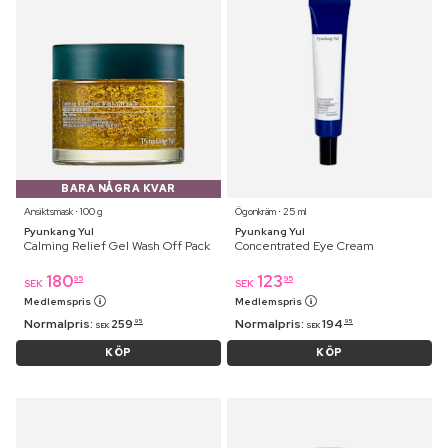
BARA NÅGRA KVAR
Ansiktsmask ⋅ 100 g
Ögonkräm ⋅ 25 ml
Pyunkang Yul
Pyunkang Yul
Calming Relief Gel Wash Off Pack
Concentrated Eye Cream
180
123
95
95
SEK
SEK
Medlemspris
Medlemspris
Normalpris:
259
Normalpris:
194
95
95
SEK
SEK
KÖP
KÖP