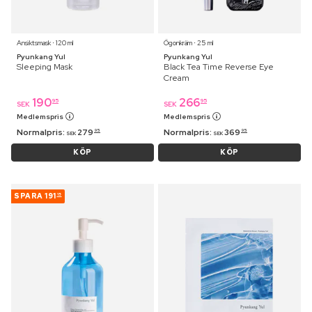
Ansiktsmask ⋅ 120 ml
Ögonkräm ⋅ 25 ml
Pyunkang Yul
Pyunkang Yul
Sleeping Mask
Black Tea Time Reverse Eye
Cream
190
266
95
95
SEK
SEK
Medlemspris
Medlemspris
Normalpris:
279
Normalpris:
369
95
95
SEK
SEK
KÖP
KÖP
SPARA
191
15