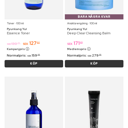
BARA NÅGRA KVAR
Toner ⋅ 100 ml
Ansiktsrengöring ⋅ 100 ml
Pyunkang Yul
Pyunkang Yul
Essence Toner
Deep Clear Cleansing Balm
127
171
02
95
130
95
SEK
SEK
SEK
Kampanjpris
Medlemspris
Normalpris:
159
Normalpris:
279
95
95
SEK
SEK
KÖP
KÖP