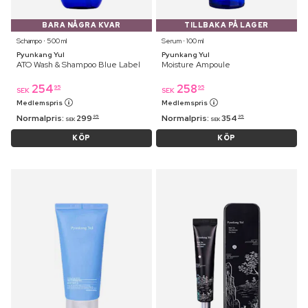
BARA NÅGRA KVAR
TILLBAKA PÅ LAGER
Schampo ⋅ 500 ml
Serum ⋅ 100 ml
Pyunkang Yul
Pyunkang Yul
ATO Wash & Shampoo Blue Label
Moisture Ampoule
254
258
95
95
SEK
SEK
Medlemspris
Medlemspris
Normalpris:
299
Normalpris:
354
95
95
SEK
SEK
KÖP
KÖP