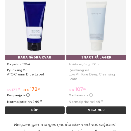
BARA NÅGRA KVAR
SNART PÅ LAGER
Bodylotion ⋅ 120 ml
Ansiktsrengöring ⋅ 100 ml
Pyunkang Yul
Pyunkang Yul
ATO Cream Blue Label
Low PH Pore Deep Cleansing
Foam
172
107
61
95
177
95
SEK
SEK
SEK
Kampanjpris
Medlemspris
Normalpris:
249
Normalpris:
149
95
95
SEK
SEK
KÖP
VISA MER
Besparingarna anges i jämförelse med normalpriset.