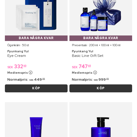
BARA NÅGRA KVAR
BARA NÅGRA KVAR
Ögonkräm ⋅ 50 st
Presentask ⋅ 200 ml + 100 ml + 100 ml
Pyunkang Yul
Pyunkang Yul
Eye Cream
Basic Line Gift Set
332
747
95
95
SEK
SEK
Medlemspris
Medlemspris
Normalpris:
449
Normalpris:
999
95
95
SEK
SEK
KÖP
KÖP