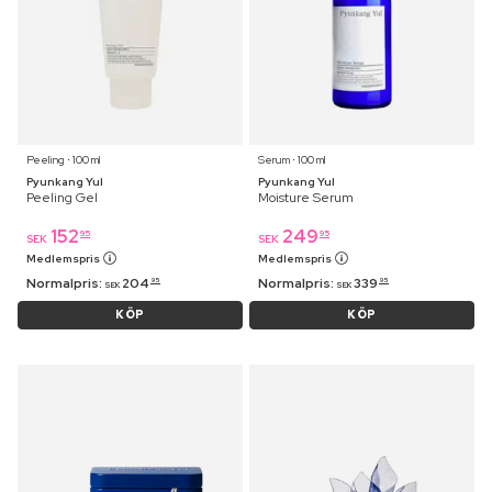
Peeling ⋅ 100 ml
Serum ⋅ 100 ml
Pyunkang Yul
Pyunkang Yul
Peeling Gel
Moisture Serum
152
249
95
95
SEK
SEK
Medlemspris
Medlemspris
Normalpris:
204
Normalpris:
339
95
95
SEK
SEK
KÖP
KÖP