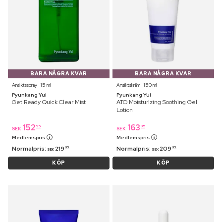
BARA NÅGRA KVAR
BARA NÅGRA KVAR
Ansiktsspray ⋅ 15 ml
Ansiktskräm ⋅ 150 ml
Pyunkang Yul
Pyunkang Yul
Get Ready Quick Clear Mist
ATO Moisturizing Soothing Gel
Lotion
152
163
95
95
SEK
SEK
Medlemspris
Medlemspris
Normalpris:
219
Normalpris:
209
95
95
SEK
SEK
KÖP
KÖP