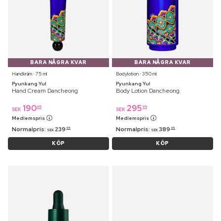
BARA NÅGRA KVAR
BARA NÅGRA KVAR
Handkräm ⋅ 75 ml
Bodylotion ⋅ 350 ml
Pyunkang Yul
Pyunkang Yul
Hand Cream Dancheong
Body Lotion Dancheong
190
295
95
95
SEK
SEK
Medlemspris
Medlemspris
Normalpris:
239
Normalpris:
389
95
95
SEK
SEK
KÖP
KÖP