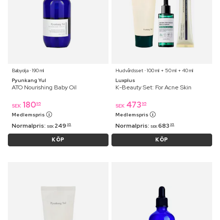
Babyolja ⋅ 190 ml
Hudvårdsset ⋅ 100 ml + 50 ml + 40 ml
Pyunkang Yul
Luxplus
ATO Nourishing Baby Oil
K-Beauty Set: For Acne Skin
180
473
95
95
SEK
SEK
Medlemspris
Medlemspris
Normalpris:
249
Normalpris:
683
95
95
SEK
SEK
KÖP
KÖP