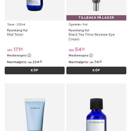
TILLBAKA PÅ LAGER
Toner ⋅ 200 ml
Ögonkräm ⋅ 9 ml
Pyunkang Yul
Pyunkang Yul
Mist Toner
Black Tea Time Reverse Eye
Cream
171
54
95
95
SEK
SEK
Medlemspris
Medlemspris
Normalpris:
234
Normalpris:
74
95
95
SEK
SEK
KÖP
KÖP