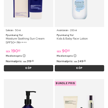
Solkräm ⋅ 50 ml
Ansiktskräm ⋅ 200 ml
Pyunkang Yul
Pyunkang Yul
Moisture Soothing Sun Cream
Kids & Baby Face Lotion
SPF50+ PA++++
190
90
95
95
SEK
SEK
Medlemspris
Medlemspris
Normalpris:
319
Normalpris:
249
95
95
SEK
SEK
KÖP
KÖP
BUNDLE PRIS