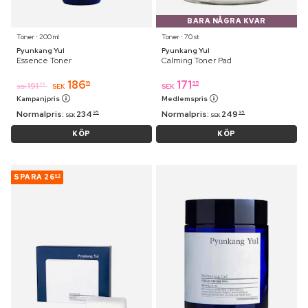
BARA NÅGRA KVAR
Toner ⋅ 200 ml
Toner ⋅ 70 st
Pyunkang Yul
Pyunkang Yul
Essence Toner
Calming Toner Pad
186
171
19
95
191
95
SEK
SEK
SEK
Kampanjpris
Medlemspris
Normalpris:
234
Normalpris:
249
95
95
SEK
SEK
KÖP
KÖP
SPARA
26
05