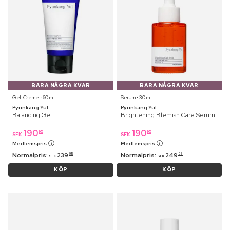
BARA NÅGRA KVAR
BARA NÅGRA KVAR
Gel-Creme ⋅ 60 ml
Serum ⋅ 30 ml
Pyunkang Yul
Pyunkang Yul
Balancing Gel
Brightening Blemish Care Serum
190
190
95
95
SEK
SEK
Medlemspris
Medlemspris
Normalpris:
239
Normalpris:
249
95
95
SEK
SEK
KÖP
KÖP