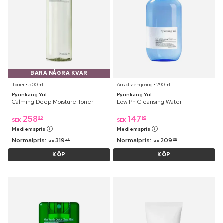
BARA NÅGRA KVAR
Toner ⋅ 500 ml
Ansiktsrengöring ⋅ 290 ml
Pyunkang Yul
Pyunkang Yul
Calming Deep Moisture Toner
Low Ph Cleansing Water
258
147
95
95
SEK
SEK
Medlemspris
Medlemspris
Normalpris:
319
Normalpris:
209
95
95
SEK
SEK
KÖP
KÖP