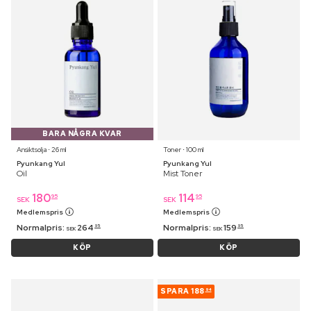
BARA NÅGRA KVAR
Ansiktsolja ⋅ 26 ml
Toner ⋅ 100 ml
Pyunkang Yul
Pyunkang Yul
Oil
Mist Toner
180
114
95
95
SEK
SEK
Medlemspris
Medlemspris
Normalpris:
264
Normalpris:
159
95
95
SEK
SEK
KÖP
KÖP
SPARA
188
94