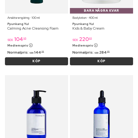
BARA NÅGRA KVAR
Ansiktsrengöring ⋅ 100 ml
Bodylotion ⋅ 400 ml
Pyunkang Yul
Pyunkang Yul
Calming Acne Cleansing Foam
Kids & Baby Cream
104
220
95
95
SEK
SEK
Medlemspris
Medlemspris
Normalpris:
144
Normalpris:
284
95
95
SEK
SEK
KÖP
KÖP