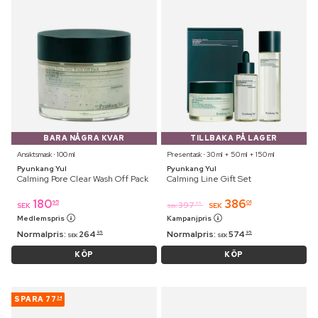
BARA NÅGRA KVAR
TILLBAKA PÅ LAGER
Ansiktsmask ⋅ 100 ml
Presentask ⋅ 30 ml + 50 ml + 150 ml
Pyunkang Yul
Pyunkang Yul
Calming Pore Clear Wash Off Pack
Calming Line Gift Set
180
386
95
01
397
95
SEK
SEK
SEK
Medlemspris
Kampanjpris
Normalpris:
264
Normalpris:
574
95
95
SEK
SEK
KÖP
KÖP
SPARA
77
34