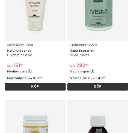
Universalkräm ⋅ 75 ml
Tandblekning ⋅ 200 ml
Natur Drogeriet
Natur Drogeriet
E-vitamin Salve
MSM Pulver
151
282
95
95
SEK
SEK
Medlemspris
Medlemspris
Normalpris:
189
Normalpris:
349
95
95
SEK
SEK
KÖP
KÖP