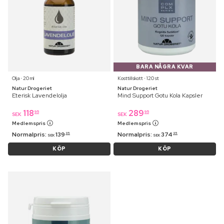
BARA NÅGRA KVAR
Olja ⋅ 20 ml
Kosttillskott ⋅ 120 st
Natur Drogeriet
Natur Drogeriet
Eterisk Lavendelolja
Mind Support Gotu Kola Kapsler
118
289
95
95
SEK
SEK
Medlemspris
Medlemspris
Normalpris:
139
Normalpris:
374
95
95
SEK
SEK
KÖP
KÖP