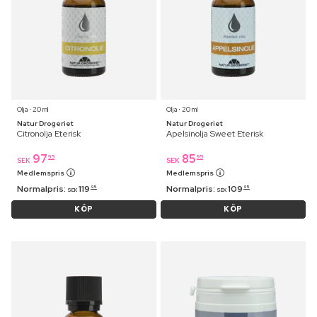
Olja ⋅ 20 ml
Olja ⋅ 20 ml
Natur Drogeriet
Natur Drogeriet
Citronolja Eterisk
Apelsinolja Sweet Eterisk
97
85
95
95
SEK
SEK
Medlemspris
Medlemspris
Normalpris:
119
Normalpris:
109
95
95
SEK
SEK
KÖP
KÖP