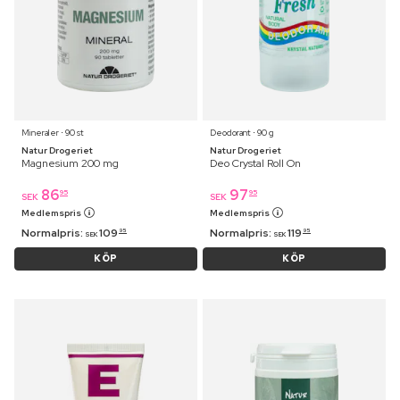
Mineraler ⋅ 90 st
Deodorant ⋅ 90 g
Natur Drogeriet
Natur Drogeriet
Magnesium 200 mg
Deo Crystal Roll On
86
97
95
95
SEK
SEK
Medlemspris
Medlemspris
Normalpris:
109
Normalpris:
119
95
95
SEK
SEK
KÖP
KÖP