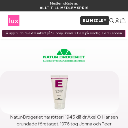
Medlemsfördelar:
ALLT TILL MEDLEMSPRIS
BLI MEDLEM
Få upp till 25 % extra rabatt på Sunday Steals ⚡ Bara på söndag. Bara i appen.
Natur‑Drogeriet har rötter i 1945 då dr Axel O. Hansen
grundade företaget. 1976 tog Jonna och Peer