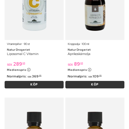
Vitaminpiller ⋅ 90 st
Kroppsolja ⋅ 100 ml
Natur Drogeriet
Natur Drogeriet
Liposomal C Vitamin
Aprikoskärnolja
289
89
95
95
SEK
SEK
Medlemspris
Medlemspris
Normalpris:
369
Normalpris:
109
95
95
SEK
SEK
KÖP
KÖP