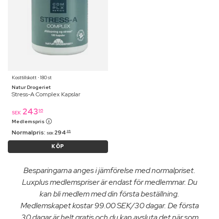
Kosttillskott ⋅ 180 st
Natur Drogeriet
Stress-A Complex Kapslar
243
95
SEK
Medlemspris
Normalpris:
294
95
SEK
KÖP
Besparingarna anges i jämförelse med normalpriset.
Luxplus medlemspriser är endast för medlemmar. Du
kan bli medlem med din första beställning.
Medlemskapet kostar 99.00 SEK/30 dagar. De första
30 dagar är helt gratis och du kan avsluta det när som