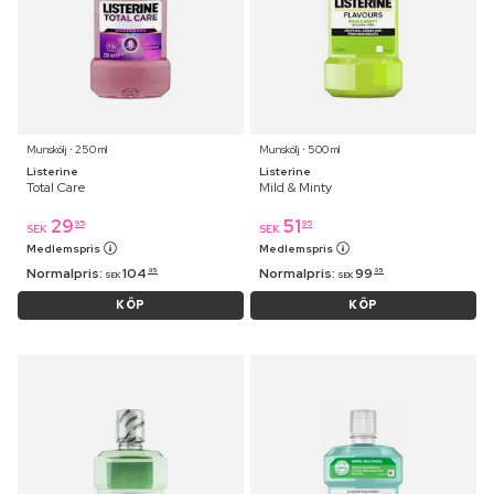
Munskölj ⋅ 250 ml
Munskölj ⋅ 500 ml
Listerine
Listerine
Total Care
Mild & Minty
29
51
95
95
SEK
SEK
Medlemspris
Medlemspris
Normalpris:
104
Normalpris:
99
95
95
SEK
SEK
KÖP
KÖP