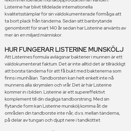
Listerine har blivit tilldelade internationella
kvalitetsstämplar för sin väldokumenterade förmåga att
ta bort plack från tänderna. Sedan sitt banbrytande
genombrott för snart 140 år sedan har Listerine använts av
mer än en miljard människor.
HUR FUNGERAR LISTERINE MUNSKÖLJ
Att Listerines formula avlägsnar bakterier i munnen är ett
väldokumenterat faktum. Det är inte alltid det är tillräckligt
att borsta tänderna för att få bukt med bakterierna som
finns i munhålan. Tandborsten kan helt enkelt inte nå
munnens alla skrymslen och vrår. Det är här Listerine
kommer in i bilden. Listerine är ett supereffektivt
komplement till din dagliga tandborstning. Med sin
flytande form kan Listerine munskölj komma åt de
områden din tandborste inte når, d.v.s. mellan tänderna,
på delar av tungan och djupt nere i tandköttet.