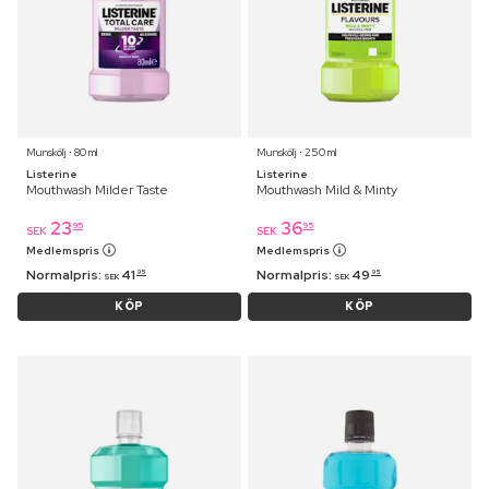
Munskölj ⋅ 80 ml
Munskölj ⋅ 250 ml
Listerine
Listerine
Mouthwash Milder Taste
Mouthwash Mild & Minty
23
36
95
95
SEK
SEK
Medlemspris
Medlemspris
Normalpris:
41
Normalpris:
49
95
95
SEK
SEK
KÖP
KÖP