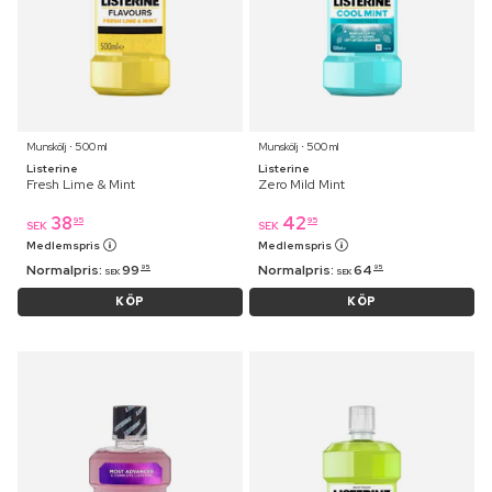
Munskölj ⋅ 500 ml
Munskölj ⋅ 500 ml
Listerine
Listerine
Fresh Lime & Mint
Zero Mild Mint
38
42
95
95
SEK
SEK
Medlemspris
Medlemspris
Normalpris:
99
Normalpris:
64
95
95
SEK
SEK
KÖP
KÖP