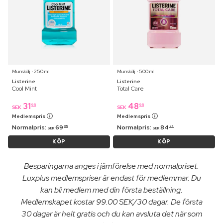
Munskölj ⋅ 250 ml
Munskölj ⋅ 500 ml
Listerine
Listerine
Cool Mint
Total Care
31
48
95
95
SEK
SEK
Medlemspris
Medlemspris
Normalpris:
69
Normalpris:
84
95
95
SEK
SEK
KÖP
KÖP
Besparingarna anges i jämförelse med normalpriset.
Luxplus medlemspriser är endast för medlemmar. Du
kan bli medlem med din första beställning.
Medlemskapet kostar 99.00 SEK/30 dagar. De första
30 dagar är helt gratis och du kan avsluta det när som