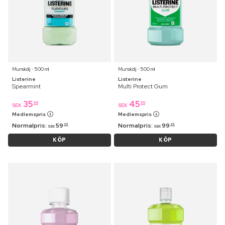
Munskölj ⋅ 500 ml
Munskölj ⋅ 500 ml
Listerine
Listerine
Spearmint
Multi Protect Gum
35
45
95
95
SEK
SEK
Medlemspris
Medlemspris
Normalpris:
59
Normalpris:
99
95
95
SEK
SEK
KÖP
KÖP