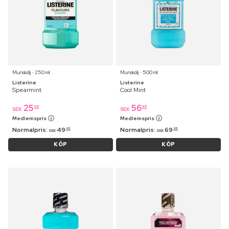
Munskölj ⋅ 250 ml
Munskölj ⋅ 500 ml
Listerine
Listerine
Spearmint
Cool Mint
25
56
95
95
SEK
SEK
Medlemspris
Medlemspris
Normalpris:
49
Normalpris:
69
95
95
SEK
SEK
KÖP
KÖP