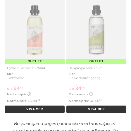
OUTLET
OUTLET
Flytande Tvättmedel ⋅ 750 ml
Rengöringsmedel ⋅ 750 ml
Klar
Klar
Tvättmedel
Universaslrengöring
64
34
95
95
SEK
SEK
Medlemspris
Medlemspris
Normalpris:
89
Normalpris:
74
95
95
SEK
SEK
VISA MER
VISA MER
Besparingarna anges i jämförelse med normalpriset.
Luxplus medlemspriser är endast för medlemmar. Du