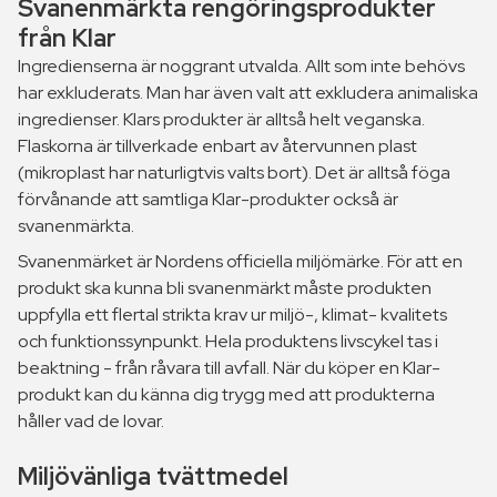
Svanenmärkta rengöringsprodukter
från Klar
Ingredienserna är noggrant utvalda. Allt som inte behövs
har exkluderats. Man har även valt att exkludera animaliska
ingredienser. Klars produkter är alltså helt veganska.
Flaskorna är tillverkade enbart av återvunnen plast
(mikroplast har naturligtvis valts bort). Det är alltså föga
förvånande att samtliga Klar-produkter också är
svanenmärkta.
Svanenmärket är Nordens officiella miljömärke. För att en
produkt ska kunna bli svanenmärkt måste produkten
uppfylla ett flertal strikta krav ur miljö-, klimat- kvalitets
och funktionssynpunkt. Hela produktens livscykel tas i
beaktning - från råvara till avfall. När du köper en Klar-
produkt kan du känna dig trygg med att produkterna
håller vad de lovar.
Miljövänliga tvättmedel