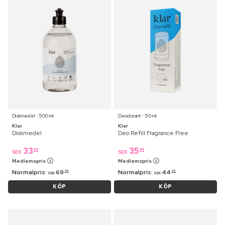
Diskmedel ⋅ 500 ml
Deodorant ⋅ 50 ml
Klar
Klar
Diskmedel
Deo Refill Fragrance Free
33
35
95
95
SEK
SEK
Medlemspris
Medlemspris
Normalpris:
69
Normalpris:
44
95
95
SEK
SEK
KÖP
KÖP