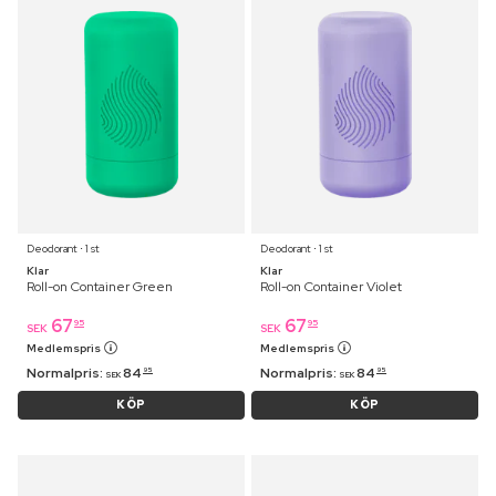
Deodorant ⋅ 1 st
Deodorant ⋅ 1 st
Klar
Klar
Roll-on Container Green
Roll-on Container Violet
67
67
95
95
SEK
SEK
Medlemspris
Medlemspris
Normalpris:
84
Normalpris:
84
95
95
SEK
SEK
KÖP
KÖP