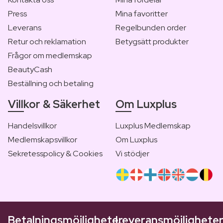
Press
Mina favoritter
Leverans
Regelbunden order
Retur och reklamation
Betygsätt produkter
Frågor om medlemskap
BeautyCash
Beställning och betaling
Villkor & Säkerhet
Om Luxplus
Handelsvillkor
Luxplus Medlemskap
Medlemskapsvillkor
Om Luxplus
Sekretesspolicy & Cookies
Vi stödjer
Betalningsmöjligheter
Leveransmöjlighete