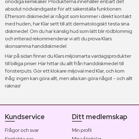
onödiga kemikalier. Produkterna innehåller enbart det
absolut nödvändigaste för att säkerställa funktionen.
Eftersom diskmedel är något som kommer i direkt kontakt
med huden, har Klar sett till att dermatologiskt testa sina
diskmedel. Om du har känslig hud som lätt blir rödblommig
och irriterad rekommenderar vi att du prova Klars
skonsamma handdiskmedel.
Här på sidan finner du Klars miljösmarta vardagsprodukter
till billiga priser. Här hittar du allt från handdiskmedel till
fönsterputs. Gör ett klokare miljöval med Klar, och kom
ihåg: ingen kan göra allt, men alla kan göra något - och allt
räknas!
Kundservice
Ditt medlemskap
Frågor och svar
Min profil
Kontakta oss
Mina fördelar