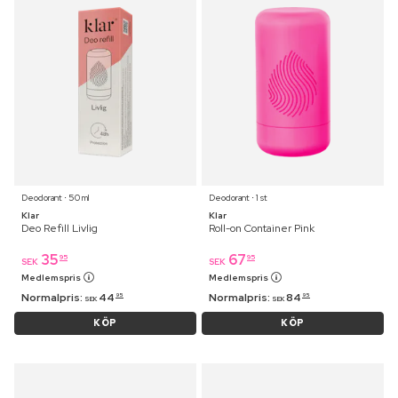
Deodorant ⋅ 50 ml
Deodorant ⋅ 1 st
Klar
Klar
Deo Refill Livlig
Roll-on Container Pink
35
67
95
95
SEK
SEK
Medlemspris
Medlemspris
Normalpris:
44
Normalpris:
84
95
95
SEK
SEK
KÖP
KÖP