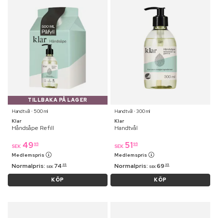
TILLBAKA PÅ LAGER
Handtvål ⋅ 500 ml
Handtvål ⋅ 300 ml
Klar
Klar
Håndsåpe Refill
Handtvål
49
51
95
95
SEK
SEK
Medlemspris
Medlemspris
Normalpris:
74
Normalpris:
69
95
95
SEK
SEK
KÖP
KÖP