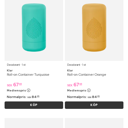
Deodorant ⋅ 1 st
Deodorant ⋅ 1 st
Klar
Klar
Roll-on Container Turquoise
Roll-on Container Orange
67
67
95
95
SEK
SEK
Medlemspris
Medlemspris
Normalpris:
84
Normalpris:
84
95
95
SEK
SEK
KÖP
KÖP