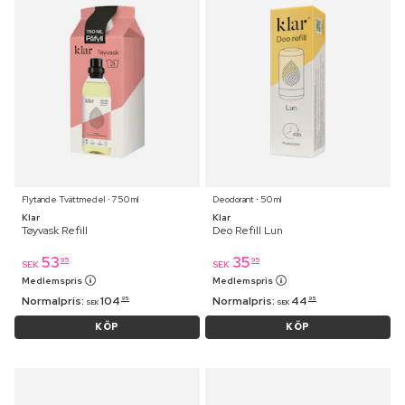
Flytande Tvättmedel ⋅ 750 ml
Deodorant ⋅ 50 ml
Klar
Klar
Tøyvask Refill
Deo Refill Lun
53
35
95
95
SEK
SEK
Medlemspris
Medlemspris
Normalpris:
104
Normalpris:
44
95
95
SEK
SEK
KÖP
KÖP