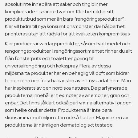
absolut inte innebära att saker och ting blir mer
komplicerade - snarare tvärtom. Klar betraktar sitt
produktutbud som mer än bara “rengöringsprodukter”.
Klar vill bidra till nya konsumtionsmönster där hållbarhet
prioriteras utan att rädsla för att kvaliteten kompromissas.
Klar producerar vardagsprodukter, såsom tvättmedel och
rengöringsprodukter. I rengöringssortimentet finner du allt
från fönsterputs och toalettrengöring till
universalrengöring och köksspray. Flera av dessa
miljösmarta produkter har en behaglig väldoft som bidrar
till den rena och fräscha känslan av ett nystädat hem. Man
har inspirerats av den nordiska naturen. De parfymerade
produkterna innehåller t.ex. noter av anemoner, gran och
enbär. Det finns såklart också parfymfria alternativ för den
som hellre önskar detta. Produkterna är inte bara
skonsamma mot miljön utan också huden. Majoriteten av
produkterna är nämligen dermatologiskt testade.