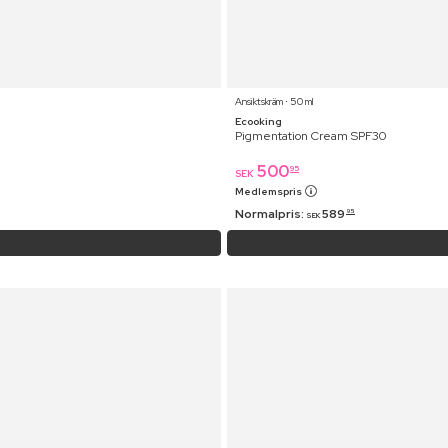
Ansiktskräm ⋅ 50 ml
Ecooking
Pigmentation Cream SPF30
500
95
SEK
Medlemspris
Normalpris:
589
95
SEK