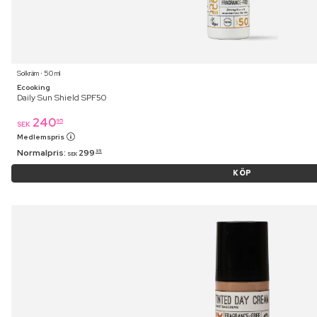
Solkräm ⋅ 50 ml
Ecooking
Daily Sun Shield SPF50
240
95
SEK
Medlemspris
Normalpris:
299
95
SEK
KÖP