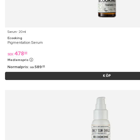
Serum ⋅ 20 ml
Ecooking
Pigmentation Serum
478
95
SEK
Medlemspris
Normalpris:
589
95
SEK
KÖP