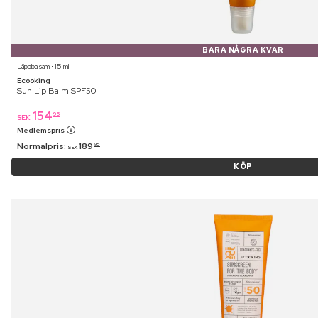
BARA NÅGRA KVAR
Läppbalsam ⋅ 15 ml
Ecooking
Sun Lip Balm SPF50
154
95
SEK
Medlemspris
Normalpris:
189
95
SEK
KÖP