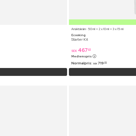
Ansiktskräm ⋅ 50 ml + 2 x 10 ml + 3 x 15 ml
Ecooking
Starter Kit
467
95
SEK
Medlemspris
Normalpris:
719
95
SEK