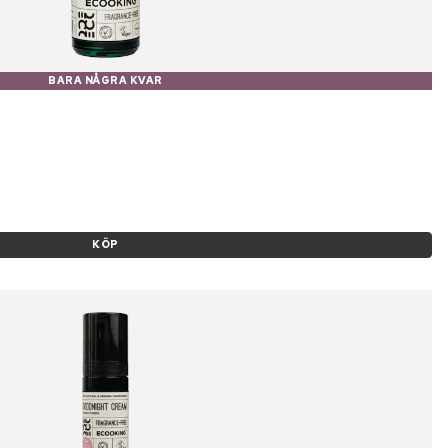
BARA NÅGRA KVAR
KÖP