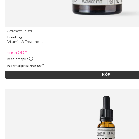
Ansiktskräm ⋅ 50 ml
Ecooking
Vitamin A Treatment
500
95
SEK
Medlemspris
Normalpris:
589
95
SEK
KÖP