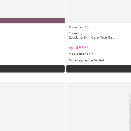
Presentask ⋅ 2 st
Ecooking
Ecooking Skin Care Face Set
459
95
SEK
Medlemspris
Normalpris:
569
95
SEK