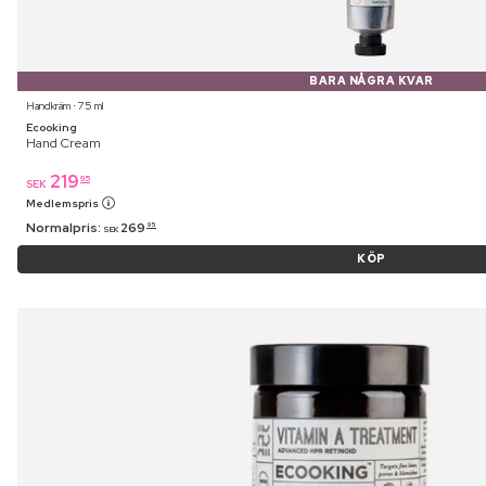
BARA NÅGRA KVAR
Handkräm ⋅ 75 ml
Ecooking
Hand Cream
219
95
SEK
Medlemspris
Normalpris:
269
95
SEK
KÖP