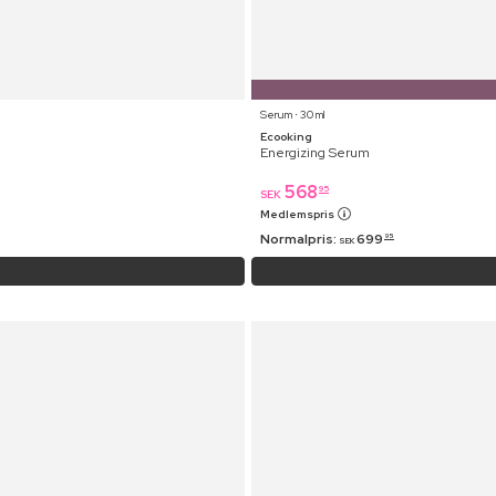
Serum ⋅ 30 ml
Ecooking
Energizing Serum
568
95
SEK
Medlemspris
Normalpris:
699
95
SEK