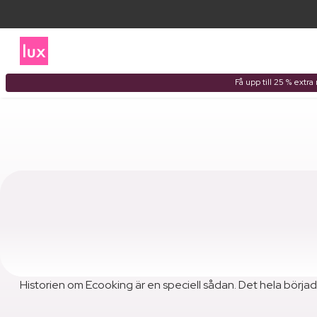
Få upp till 25 % extr
Historien om Ecooking är en speciell sådan. Det hela börja