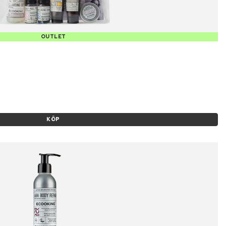
OUTLET
KÖP