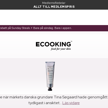
Medlemsfördelar:
ALLT TILL MEDLEMSPRIS
a rabatt på Sunday Steals ⚡ Bara på söndag. Bara i appen.
de när märkets danska grundare Tina Søgaard hade genomgått en
tydligast i ansiktet...
Läs vidare