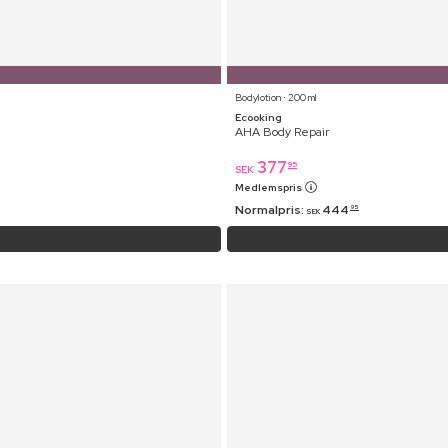
Bodylotion ⋅ 200 ml
Ecooking
AHA Body Repair
377
95
SEK
Medlemspris
Normalpris:
444
95
SEK