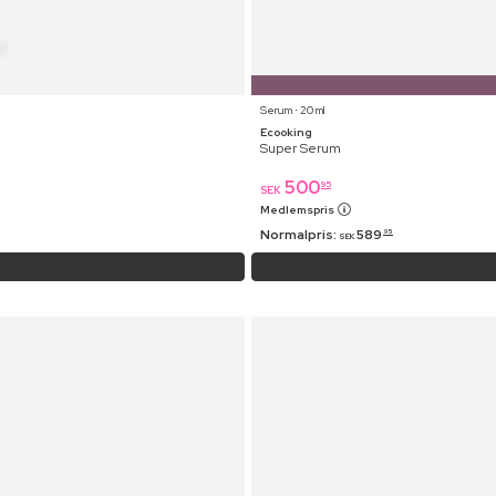
Serum ⋅ 20 ml
Ecooking
Super Serum
500
95
SEK
Medlemspris
Normalpris:
589
95
SEK