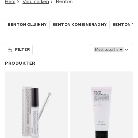
Hem
Varumärken
Benton
BENTON OLJIG HY
BENTON KOMBINERAD HY
BENTON TO
FILTER
PRODUKTER