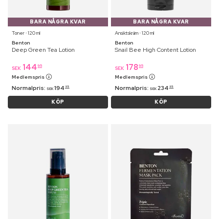
BARA NÅGRA KVAR
BARA NÅGRA KVAR
Toner ⋅ 120 ml
Ansiktskräm ⋅ 120 ml
Benton
Benton
Deep Green Tea Lotion
Snail Bee High Content Lotion
144
178
95
95
SEK
SEK
Medlemspris
Medlemspris
Normalpris:
194
Normalpris:
234
95
95
SEK
SEK
KÖP
KÖP