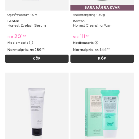
BARA NÅGRA KVAR
Ögonfransserum ⋅ 10 ml
Ansiktsrengöring ⋅ 150 g
Benton
Benton
Honest Eyelash Serum
Honest Cleansing Foam
201
111
95
95
SEK
SEK
Medlemspris
Medlemspris
Normalpris:
289
Normalpris:
144
95
95
SEK
SEK
KÖP
KÖP