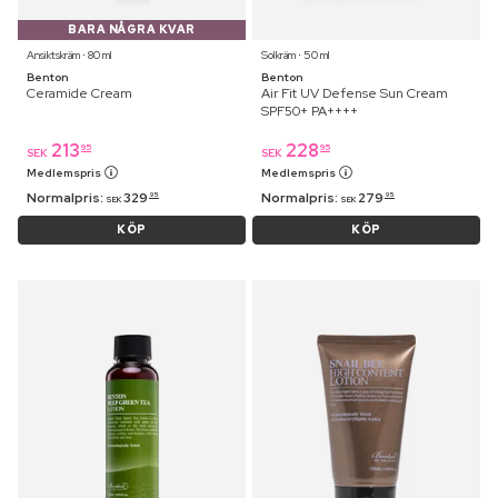
BARA NÅGRA KVAR
Ansiktskräm ⋅ 80 ml
Solkräm ⋅ 50 ml
Benton
Benton
Ceramide Cream
Air Fit UV Defense Sun Cream
SPF50+ PA++++
213
228
95
95
SEK
SEK
Medlemspris
Medlemspris
Normalpris:
329
Normalpris:
279
95
95
SEK
SEK
KÖP
KÖP