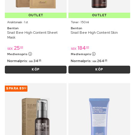
OUTLET
OUTLET
Ansiktsmask ⋅ 1 st
Toner ⋅ 150 ml
Benton
Benton
Snail Bee High Content Sheet
Snail Bee High Content Skin
Mask
25
184
95
95
SEK
SEK
Medlemspris
Medlemspris
Normalpris:
34
Normalpris:
264
95
95
SEK
SEK
KÖP
KÖP
SPARA
89
43