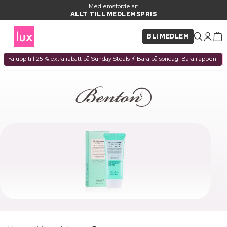
Medlemsfördelar:
ALLT TILL MEDLEMSPRIS
BLI MEDLEM
Få upp till 25 % extra rabatt på Sunday Steals ⚡ Bara på söndag. Bara i appen.