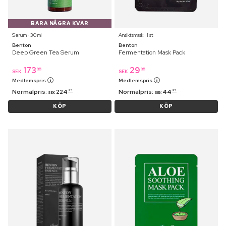
BARA NÅGRA KVAR
Serum ⋅ 30 ml
Ansiktsmask ⋅ 1 st
Benton
Benton
Deep Green Tea Serum
Fermentation Mask Pack
173
29
95
95
SEK
SEK
Medlemspris
Medlemspris
Normalpris:
224
Normalpris:
44
95
95
SEK
SEK
KÖP
KÖP