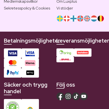
Medlemskapsvillkor
Om Luxplus
Sekretesspolicy & Cookies
Vi stödjer
Betalningsmöjligheter
Leveransmöjlighete
Säcker och trygg
Följ oss
handel