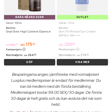
BARA NÅGRA KVAR
OUTLET
Serum ⋅ 100 ml
Solkräm ⋅ 50 ml
Benton
Benton
Snail Bee High Content Essence
Skin Fit Mineral Sun Cream
SPF50+ PA++++
175
200
52
95
180
95
SEK
SEK
SEK
Kampanjpris
Medlemspris
Normalpris:
264
Normalpris:
279
95
95
SEK
SEK
KÖP
VISA MER
Besparingarna anges i jämförelse med normalpriset.
Luxplus medlemspriser är endast för medlemmar. Du
kan bli medlem med din första beställning.
Medlemskapet kostar 99.00 SEK/30 dagar. De första
30 dagar är helt gratis och du kan avsluta det när som
helst.