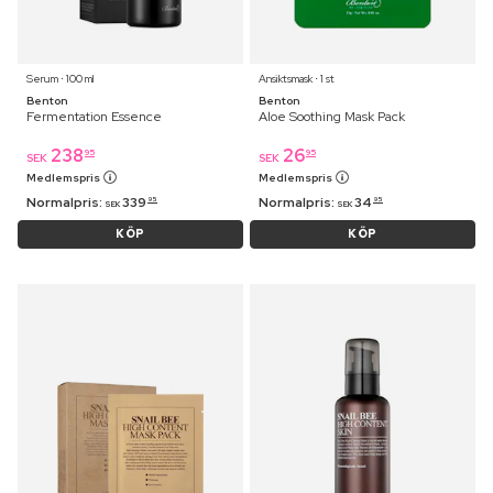
Serum ⋅ 100 ml
Ansiktsmask ⋅ 1 st
Benton
Benton
Fermentation Essence
Aloe Soothing Mask Pack
238
26
95
95
SEK
SEK
Medlemspris
Medlemspris
Normalpris:
339
Normalpris:
34
95
95
SEK
SEK
KÖP
KÖP