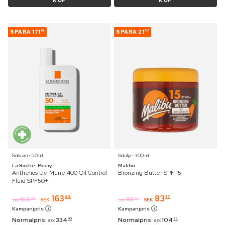
KÖP
KÖP
SPARA
171
SPARA
21
07
58
Solkräm ⋅ 50 ml
Sololja ⋅ 300 ml
La Roche-Posay
Malibu
Anthelios Uv-Mune 400 Oil Control
Bronzing Butter SPF 15
Fluid SPF50+
163
83
88
37
168
85
95
95
SEK
SEK
SEK
SEK
Kampanjpris
Kampanjpris
Normalpris:
334
Normalpris:
104
95
95
SEK
SEK