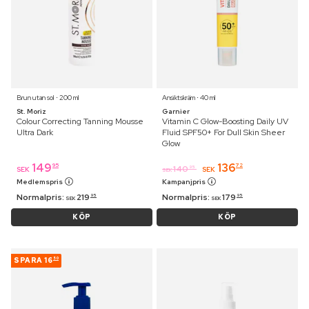
Brun utan sol ⋅ 200 ml
Ansiktskräm ⋅ 40 ml
St. Moriz
Garnier
Colour Correcting Tanning Mousse
Vitamin C Glow-Boosting Daily UV
Ultra Dark
Fluid SPF50+ For Dull Skin Sheer
Glow
149
136
95
72
140
95
SEK
SEK
SEK
Medlemspris
Kampanjpris
Normalpris:
219
Normalpris:
179
95
95
SEK
SEK
KÖP
KÖP
SPARA
16
50