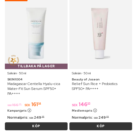
TILLBAKA PÅ LAGER
Solkräm ⋅ 50 ml
Solkräm ⋅ 50 ml
SKIN1004
Beauty of Joseon
Madagascar Centella Hyalu-cica
Relief Sun Rice + Probiotics
Water-Fit Sun Serum SPF50+
SPF50+ PA++++
PA++++
161
146
94
95
166
95
SEK
SEK
SEK
Kampanjpris
Medlemspris
Normalpris:
249
Normalpris:
249
95
95
SEK
SEK
KÖP
KÖP