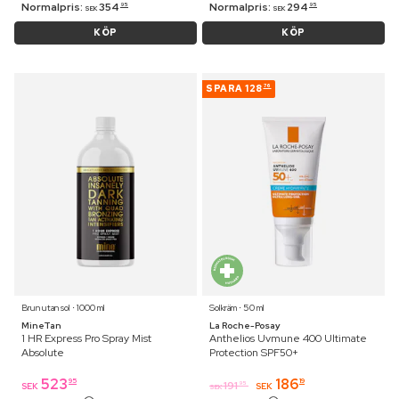
Normalpris:
354
Normalpris:
294
95
95
SEK
SEK
KÖP
KÖP
SPARA
128
76
Brun utan sol ⋅ 1000 ml
Solkräm ⋅ 50 ml
MineTan
La Roche-Posay
1 HR Express Pro Spray Mist
Anthelios Uvmune 400 Ultimate
Absolute
Protection SPF50+
523
186
95
19
191
95
SEK
SEK
SEK