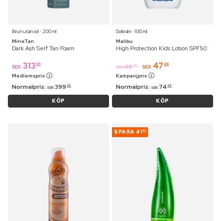
Brun utan sol ⋅ 200 ml
Solkräm ⋅ 100 ml
MineTan
Malibu
Dark Ash Self Tan Foam
High Protection Kids Lotion SPF50
313
47
95
48
48
95
SEK
SEK
SEK
Medlemspris
Kampanjpris
Normalpris:
399
Normalpris:
74
95
95
SEK
SEK
KÖP
KÖP
SPARA
41
43