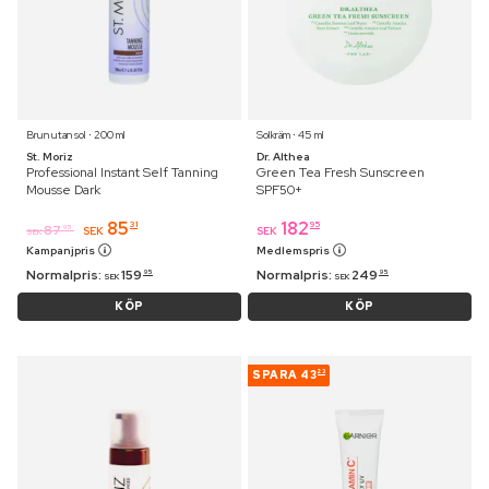
Brun utan sol ⋅ 200 ml
Solkräm ⋅ 45 ml
St. Moriz
Dr. Althea
Professional Instant Self Tanning
Green Tea Fresh Sunscreen
Mousse Dark
SPF50+
85
182
31
95
87
95
SEK
SEK
SEK
Kampanjpris
Medlemspris
Normalpris:
159
Normalpris:
249
95
95
SEK
SEK
KÖP
KÖP
SPARA
43
23