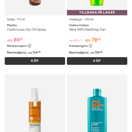
TILLBAKA PÅ LAGER
Sololja ⋅ 175 ml
Ansiktsgel ⋅ 250 ml
Malibu
Holika Holika
Continuous Dry Oil Spray
Aloe 99% Soothing Gel
86
78
95
52
80
95
SEK
SEK
SEK
Medlemspris
Kampanjpris
Normalpris:
114
Normalpris:
119
95
95
SEK
SEK
KÖP
KÖP