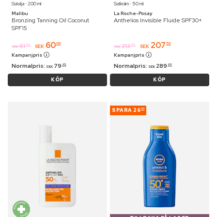
Sololja ⋅ 200 ml
Solkräm ⋅ 50 ml
Malibu
La Roche-Posay
Bronzing Tanning Oil Coconut
Anthelios Invisible Fluide SPF30+
SPF15
60
207
09
53
61
213
95
95
SEK
SEK
SEK
SEK
Kampanjpris
Kampanjpris
Normalpris:
79
Normalpris:
289
95
95
SEK
SEK
KÖP
KÖP
SPARA
26
43