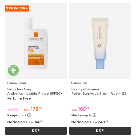
SPARA
136
52
Solkräm ⋅ 50 ml
Solkräm ⋅ 50
La Roche-Posay
Beauty of Joseon
Anthelios Invisible Fluide SPF50+
Relief Sun Aqua-fresh: Rice + B5
Perfume Free
178
168
43
95
183
95
SEK
SEK
SEK
Kampanjpris
Medlemspris
Normalpris:
314
Normalpris:
249
95
95
SEK
SEK
KÖP
KÖP