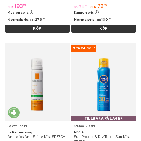
193
72
95
70
74
95
SEK
SEK
SEK
Medlemspris
Kampanjpris
Normalpris:
279
Normalpris:
109
95
95
SEK
SEK
KÖP
KÖP
SPARA
86
66
TILLBAKA PÅ LAGER
Solkräm ⋅ 75 ml
Solkräm ⋅ 200 ml
La Roche-Posay
NIVEA
Anthelios Anti-Shine Mist SPF50+
Sun Protect & Dry Touch Sun Mist