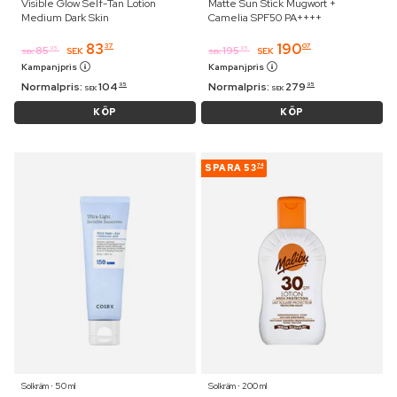
Visible Glow Self-Tan Lotion
Matte Sun Stick Mugwort +
Medium Dark Skin
Camelia SPF50 PA++++
83
190
37
07
85
195
95
95
SEK
SEK
SEK
SEK
Kampanjpris
Kampanjpris
Normalpris:
104
Normalpris:
279
95
95
SEK
SEK
KÖP
KÖP
SPARA
53
74
Solkräm ⋅ 50 ml
Solkräm ⋅ 200 ml