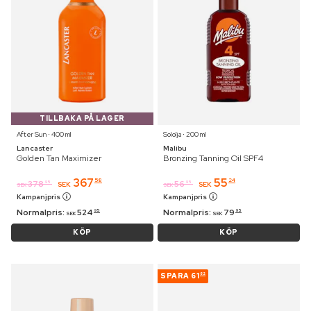
TILLBAKA PÅ LAGER
After Sun ⋅ 400 ml
Sololja ⋅ 200 ml
Lancaster
Malibu
Golden Tan Maximizer
Bronzing Tanning Oil SPF4
367
55
58
24
378
56
95
95
SEK
SEK
SEK
SEK
Kampanjpris
Kampanjpris
Normalpris:
524
Normalpris:
79
95
95
SEK
SEK
KÖP
KÖP
SPARA
61
82