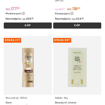
SPF30
177
118
95
29
121
95
SEK
SEK
SEK
Medlemspris
Kampanjpris
Normalpris:
259
Normalpris:
204
95
95
SEK
SEK
KÖP
KÖP
SPARA
21
SPARA
89
58
88
Brun utan sol ⋅ 400 ml
Solkräm ⋅ 18 g
Dove
Beauty of Joseon