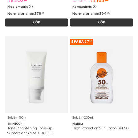
202
163
168
SEK
SEK
SEK
Medlemspris
Kampanjpris
Normalpris:
279
Normalpris:
294
95
95
SEK
SEK
KÖP
KÖP
SPARA
37
25
Solkräm ⋅ 50 ml
Solkräm ⋅ 200 ml
SKIN1004
Malibu
Tone Brightening Tone-up
High Protection Sun Lotion SPF50
Sunscreen SPF50+ PA++++