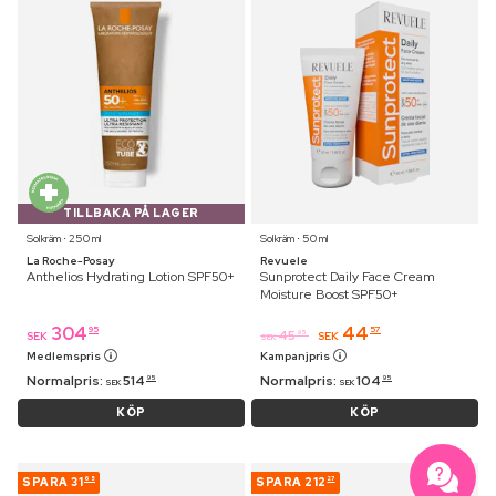
TILLBAKA PÅ LAGER
Solkräm ⋅ 250 ml
Solkräm ⋅ 50 ml
La Roche-Posay
Revuele
Anthelios Hydrating Lotion SPF50+
Sunprotect Daily Face Cream
Moisture Boost SPF50+
304
44
95
57
45
95
SEK
SEK
SEK
Medlemspris
Kampanjpris
Normalpris:
514
Normalpris:
104
95
95
SEK
SEK
KÖP
KÖP
SPARA
31
SPARA
212
65
27