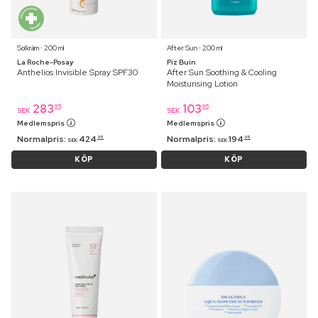
Solkräm ⋅ 200 ml
After Sun ⋅ 200 ml
La Roche-Posay
Piz Buin
Anthelios Invisible Spray SPF30
After Sun Soothing & Cooling
Moisturising Lotion
283
103
95
95
SEK
SEK
Medlemspris
Medlemspris
Normalpris:
424
Normalpris:
194
95
95
SEK
SEK
KÖP
KÖP