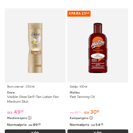
SPARA
23
96
Brun utan sol ⋅ 250 ml
Sololja ⋅ 100 ml
Dove
Malibu
Visible Glow Self-Tan Lotion Fair
Fast Tanning Oil
Medium Skin
49
30
95
99
31
95
SEK
SEK
SEK
Medlemspris
Kampanjpris
Normalpris:
89
Normalpris:
54
95
95
SEK
SEK