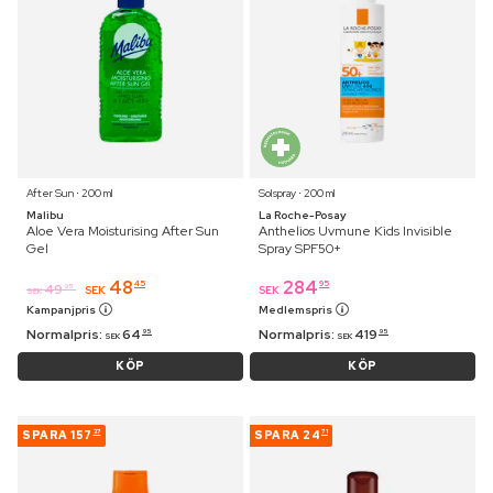
After Sun ⋅ 200 ml
Solspray ⋅ 200 ml
Malibu
La Roche-Posay
Aloe Vera Moisturising After Sun
Anthelios Uvmune Kids Invisible
Gel
Spray SPF50+
48
284
45
95
49
95
SEK
SEK
SEK
Kampanjpris
Medlemspris
Normalpris:
64
Normalpris:
419
95
95
SEK
SEK
KÖP
KÖP
SPARA
157
SPARA
24
37
71