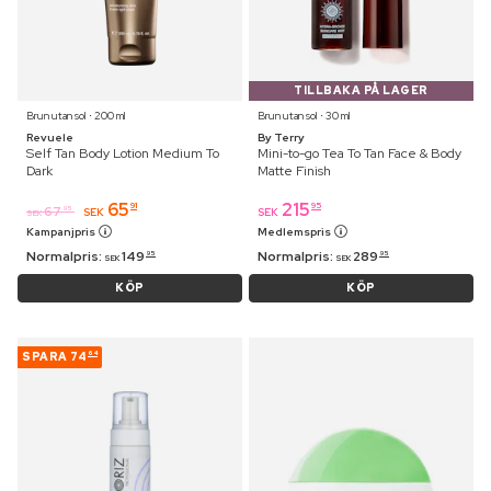
TILLBAKA PÅ LAGER
Brun utan sol ⋅ 200 ml
Brun utan sol ⋅ 30 ml
Revuele
By Terry
Self Tan Body Lotion Medium To
Mini-to-go Tea To Tan Face & Body
Dark
Matte Finish
65
215
91
95
67
95
SEK
SEK
SEK
Kampanjpris
Medlemspris
Normalpris:
149
Normalpris:
289
95
95
SEK
SEK
KÖP
KÖP
SPARA
74
64