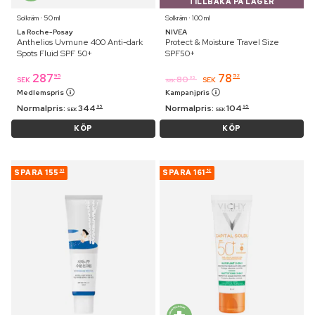
TILLBAKA PÅ LAGER
Solkräm ⋅ 50 ml
Solkräm ⋅ 100 ml
La Roche-Posay
NIVEA
Anthelios Uvmune 400 Anti-dark
Protect & Moisture Travel Size
Spots Fluid SPF 50+
SPF50+
287
78
95
52
80
95
SEK
SEK
SEK
Medlemspris
Kampanjpris
Normalpris:
344
Normalpris:
104
95
95
SEK
SEK
KÖP
KÖP
SPARA
155
SPARA
161
03
52