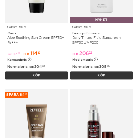
NYHET
Solkräm ⋅ 50 ml
Solkräm ⋅ 50 ml
Cosrx
Beauty of Joseon
Aloe Soothing Sun Cream SPF50+
Daily Tinted Fluid Sunscreen
Pa+++
SPF30 #MP200
114
206
41
95
117
95
SEK
SEK
SEK
Kampanjpris
Medlemspris
Normalpris:
204
Normalpris:
308
95
95
SEK
SEK
KÖP
KÖP
SPARA
84
04