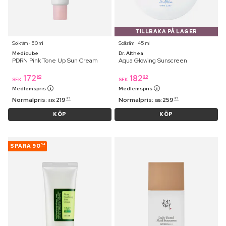
TILLBAKA PÅ LAGER
Solkräm ⋅ 50 ml
Solkräm ⋅ 45 ml
Medicube
Dr. Althea
PDRN Pink Tone Up Sun Cream
Aqua Glowing Sunscreen
172
182
95
95
SEK
SEK
Medlemspris
Medlemspris
Normalpris:
219
Normalpris:
259
95
95
SEK
SEK
KÖP
KÖP
SPARA
90
54