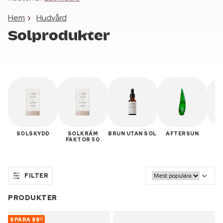
Hem
Hudvård
Solprodukter
SOLSKYDD
SOLKRÄM
BRUN UTAN SOL
AFTERSUN
S
FAKTOR 50
FILTER
PRODUKTER
SPARA
88
01