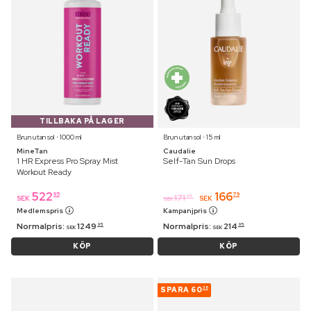
TILLBAKA PÅ LAGER
Brun utan sol ⋅ 1000 ml
Brun utan sol ⋅ 15 ml
MineTan
Caudalie
1 HR Express Pro Spray Mist
Self-Tan Sun Drops
Workout Ready
522
166
95
79
171
95
SEK
SEK
SEK
Medlemspris
Kampanjpris
Normalpris:
1249
Normalpris:
214
95
95
SEK
SEK
KÖP
KÖP
SPARA
60
38