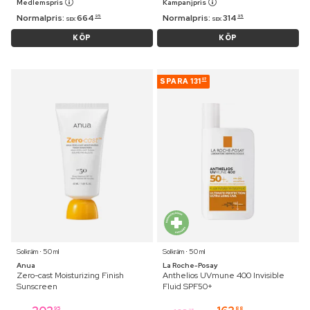
Medlemspris
Kampanjpris
Normalpris:
664
Normalpris:
314
95
95
SEK
SEK
KÖP
KÖP
SPARA
131
07
Solkräm ⋅ 50 ml
Solkräm ⋅ 50 ml
Anua
La Roche-Posay
Zero-cast Moisturizing Finish
Anthelios UVmune 400 Invisible
Sunscreen
Fluid SPF50+
95
88
95