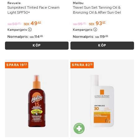
Revuele
Malibu
Sunprotect Tinted Face Cream
Travel Sun Set Tanning Oil &
Light SPF50+
Bronzing Oil & After Sun Gel
49
93
42
07
50
95
95
95
SEK
SEK
SEK
SEK
Kampanjpris
Kampanjpris
Normalpris:
114
Normalpris:
119
95
95
SEK
SEK
KÖP
KÖP
SPARA
19
SPARA
82
86
42