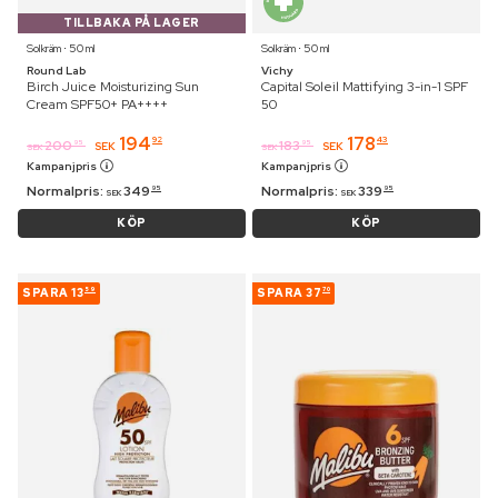
TILLBAKA PÅ LAGER
Solkräm ⋅ 50 ml
Solkräm ⋅ 50 ml
Round Lab
Vichy
Birch Juice Moisturizing Sun
Capital Soleil Mattifying 3-in-1 SPF
Cream SPF50+ PA++++
50
194
178
92
43
200
183
95
95
SEK
SEK
SEK
SEK
Kampanjpris
Kampanjpris
Normalpris:
349
Normalpris:
339
95
95
SEK
SEK
KÖP
KÖP
SPARA
13
SPARA
37
59
70